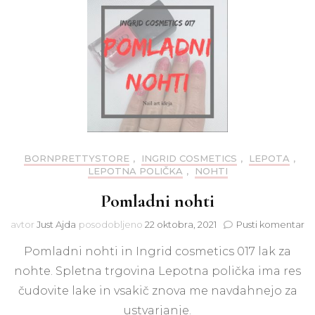
BORNPRETTYSTORE
,
INGRID COSMETICS
,
LEPOTA
,
LEPOTNA POLIČKA
,
NOHTI
Pomladni nohti
na
avtor
Just Ajda
posodobljeno
22 oktobra, 2021
Pusti komentar
Po
Pomladni nohti in Ingrid cosmetics 017 lak za
no
nohte. Spletna trgovina Lepotna polička ima res
čudovite lake in vsakič znova me navdahnejo za
ustvarjanje.