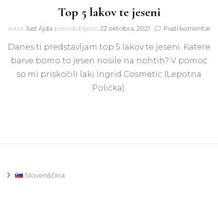
Top 5 lakov te jeseni
na
avtor
Just Ajda
posodobljeno
22 oktobra, 2021
Pusti komentar
To
Danes ti predstavljam top 5 lakov te jeseni. Katere
5
la
barve bomo to jesen nosile na nohtih? V pomoč
te
so mi priskočili laki Ingrid Cosmetic (Lepotna
je
Polička).
Slovenščina