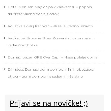
Hotel MenDan Magic Spa v Zalakarosu – popoln
družinski vikend oddih z otroki
Aquatika akvarij Karlovac – ali se je vredno ustaviti?
Avokadovi Brownie Bites: Zdrava sladica za male in
velike čokoholike
Domači bazen GRE Oval Capri – Naše poletje doma
DIY ideja: Domači gumi bomboni, ki jih obožujejo
otroci – gumi bomboni s sadjem in želatino
Prijavi se na novičke! ;)