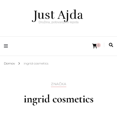
Just Ajda
Družina, potovanja in lepota
0
Domov
ingrid cosmetics
ZNAČKA
ingrid cosmetics