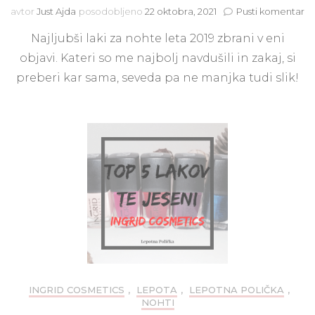
na
avtor
Just Ajda
posodobljeno
22 oktobra, 2021
Pusti komentar
Na
Najljubši laki za nohte leta 2019 zbrani v eni
20
La
objavi. Kateri so me najbolj navdušili in zakaj, si
za
preberi kar sama, seveda pa ne manjka tudi slik!
no
INGRID COSMETICS
,
LEPOTA
,
LEPOTNA POLIČKA
,
NOHTI