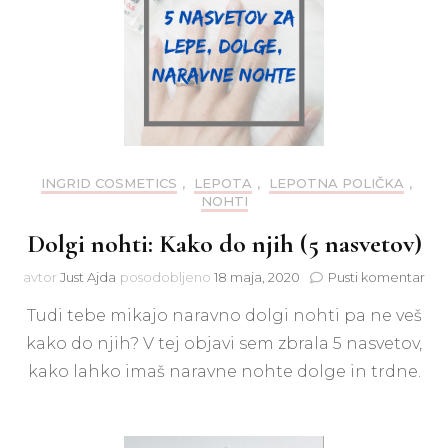
INGRID COSMETICS
,
LEPOTA
,
LEPOTNA POLIČKA
,
NOHTI
Dolgi nohti: Kako do njih (5 nasvetov)
na
avtor
Just Ajda
posodobljeno
18 maja, 2020
Pusti komentar
Dol
Tudi tebe mikajo naravno dolgi nohti pa ne veš
noht
Ka
kako do njih? V tej objavi sem zbrala 5 nasvetov,
do
kako lahko imaš naravne nohte dolge in trdne.
njih
(5
nas