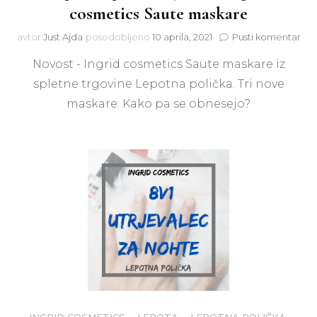
cosmetics Saute maskare
na
avtor
Just Ajda
posodobljeno
10 aprila, 2021
Pusti komentar
Lep
Novost - Ingrid cosmetics Saute maskare iz
poli
3
spletne trgovine Lepotna polička. Tri nove
no
maskare. Kako pa se obnesejo?
Ing
cos
Sau
mas