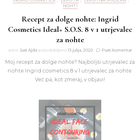
INGRID COSMETICS
,
LEPOTA
,
LEPOTNA POLIČKA
,
NOHTI
Recept za dolge nohte: Ingrid
Cosmetics Ideal+ S.O.S. 8 v 1 utrjevalec
za nohte
na
avtor
Just Ajda
posodobljeno
13 julija, 2020
Pusti komentar
Rec
Moj recept za dolge nohte? Najboljši utrjevalec za
za
dol
nohte Ingrid cosmetics 8 v 1 utrjevalec za nohte.
noh
Več pa, kot zmeraj, v objavi!
Ingr
Cos
Idea
S.O.
8
v
1
utrj
za
noh