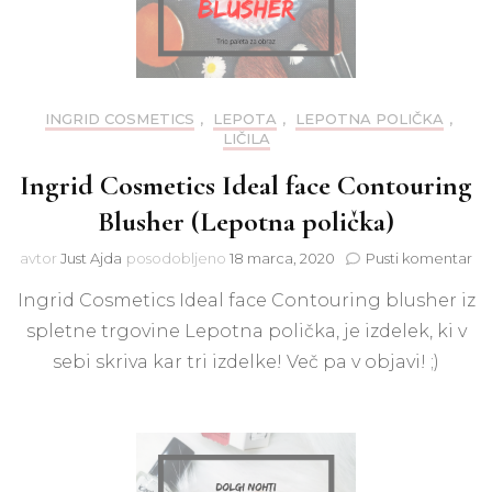
INGRID COSMETICS
,
LEPOTA
,
LEPOTNA POLIČKA
,
LIČILA
Ingrid Cosmetics Ideal face Contouring
Blusher (Lepotna polička)
na
avtor
Just Ajda
posodobljeno
18 marca, 2020
Pusti komentar
Ing
Ingrid Cosmetics Ideal face Contouring blusher iz
Co
Id
spletne trgovine Lepotna polička, je izdelek, ki v
fa
sebi skriva kar tri izdelke! Več pa v objavi! ;)
Co
Bl
(L
pol