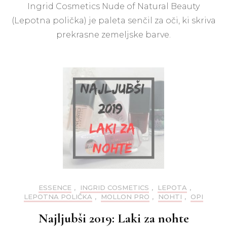
Ingrid Cosmetics Nude of Natural Beauty
cos
Nu
(Lepotna polička) je paleta senčil za oči, ki skriva
of
prekrasne zemeljske barve.
nat
bea
pal
sen
za
oči
ESSENCE
,
INGRID COSMETICS
,
LEPOTA
,
LEPOTNA POLIČKA
,
MOLLON PRO
,
NOHTI
,
OPI
Najljubši 2019: Laki za nohte