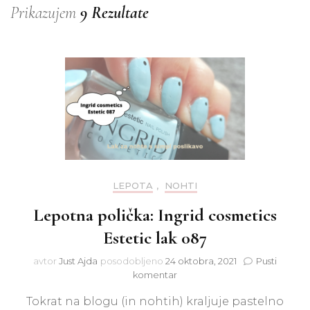
Prikazujem
9 Rezultate
LEPOTA
,
NOHTI
Lepotna polička: Ingrid cosmetics
Estetic lak 087
avtor
Just Ajda
posodobljeno
24 oktobra, 2021
Pusti
na
komentar
Lepotna
Tokrat na blogu (in nohtih) kraljuje pastelno
polička: