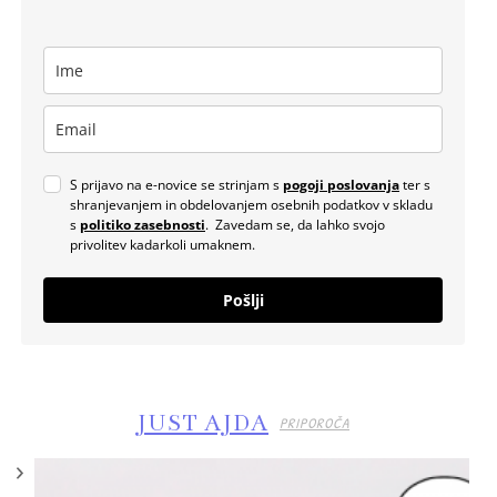
S prijavo na e-novice se strinjam s
pogoji poslovanja
ter s
shranjevanjem in obdelovanjem osebnih podatkov v skladu
s
politiko zasebnosti
. Zavedam se, da lahko svojo
privolitev kadarkoli umaknem.
Pošlji
JUST AJDA
PRIPOROČA