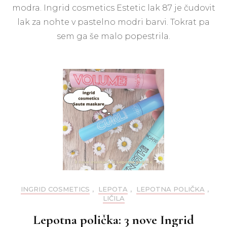
Ingrid
modra. Ingrid cosmetics Estetic lak 87 je čudovit
cosmetics
lak za nohte v pastelno modri barvi. Tokrat pa
Estetic
lak
sem ga še malo popestrila.
087
INGRID COSMETICS
,
LEPOTA
,
LEPOTNA POLIČKA
,
LIČILA
Lepotna polička: 3 nove Ingrid