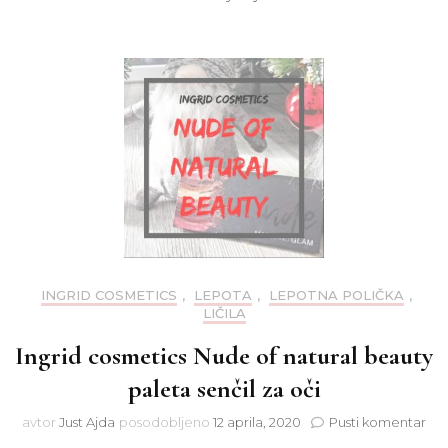
INGRID COSMETICS
,
LEPOTA
,
LEPOTNA POLIČKA
,
LIČILA
Ingrid cosmetics Nude of natural beauty
paleta senčil za oči
na
avtor
Just Ajda
posodobljeno
12 aprila, 2020
Pusti komentar
Ing