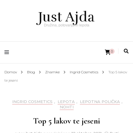
Just Ajda
Družina, potovanja in lepota
0
Domov
Blog
Znamke
Ingrid Cosmetics
Top 5 lakov
te jeseni
INGRID COSMETICS
,
LEPOTA
,
LEPOTNA POLIČKA
,
NOHTI
Top 5 lakov te jeseni