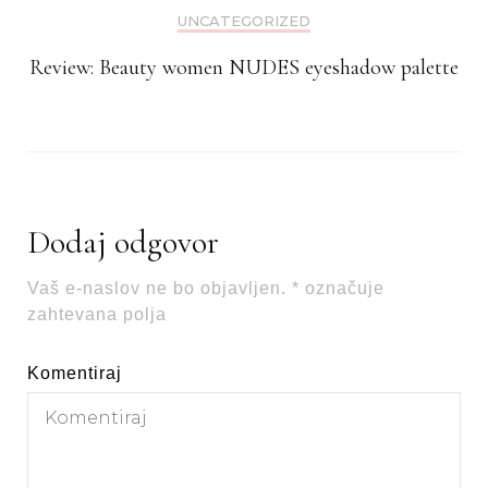
UNCATEGORIZED
Review: Beauty women NUDES eyeshadow palette
Dodaj odgovor
Vaš e-naslov ne bo objavljen.
*
označuje
zahtevana polja
Komentiraj