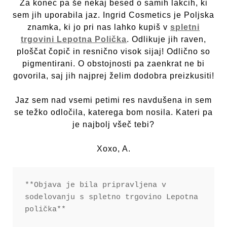
Za konec pa še nekaj besed o samih lakcih, ki
sem jih uporabila jaz. Ingrid Cosmetics je Poljska
znamka, ki jo pri nas lahko kupiš v
spletni
trgovini Lepotna Polička
. Odlikuje jih raven,
ploščat čopič in resnično visok sijaj! Odlično so
pigmentirani. O obstojnosti pa zaenkrat ne bi
govorila, saj jih najprej želim dodobra preizkusiti!
Jaz sem nad vsemi petimi res navdušena in sem
se težko odločila, katerega bom nosila. Kateri pa
je najbolj všeč tebi?
Xoxo, A.
**Objava je bila pripravljena v 
sodelovanju s spletno trgovino Lepotna 
polička**