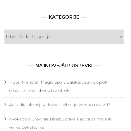
KATEGORIJE
Kategorije
NAJNOVEJŠI PRISPEVKI
Hotel MenDan Magic Spa v Zalakarosu – popoln
družinski vikend oddih z otroki
Aquatika akvarij Karlovac – ali se je vredno ustaviti?
Avokadovi Brownie Bites: Zdrava sladica za male in
velike čokoholike