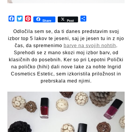
Facebook
Twitter
Pinterest
Share
Share
Post
Odločila sem se, da ti danes predstavim svoj
izbor top 5 lakov te jeseni, saj je jesen tu in z njo
čas, da spremenimo
barve na svojih nohtih
.
Sprehodi se z mano skozi moj izbor barv, od
klasičnih do posebnih. Ker so pri Lepotni Polički
na poličko (hihi) dali nove lake za nohte Ingrid
Cosmetics Estetic, sem izkoristila priložnost in
prebrskala med njimi.