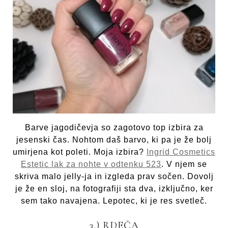
Barve jagodičevja so zagotovo top izbira za
jesenski čas. Nohtom daš barvo, ki pa je že bolj
umirjena kot poleti. Moja izbira?
Ingrid Cosmetics
Estetic lak za nohte v odtenku 523
. V njem se
skriva malo jelly-ja in izgleda prav sočen. Dovolj
je že en sloj, na fotografiji sta dva, izključno, ker
sem tako navajena. Lepotec, ki je res svetleč.
3.) RDEČA