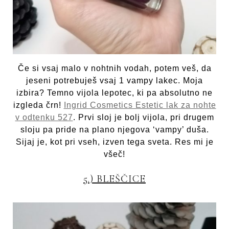
Če si vsaj malo v nohtnih vodah, potem veš, da
jeseni potrebuješ vsaj 1 vampy lakec. Moja
izbira? Temno vijola lepotec, ki pa absolutno ne
izgleda črn!
Ingrid Cosmetics Estetic lak za nohte
v odtenku 527
. Prvi sloj je bolj vijola, pri drugem
sloju pa pride na plano njegova ‘vampy’ duša.
Sijaj je, kot pri vseh, izven tega sveta. Res mi je
všeč!
5.) BLEŠČICE