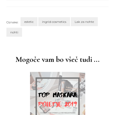
estetic
ingrid cosmetics
Lak za nohte
Oznake:
nohti
Navigacija
objav
Mogoče vam bo všeč tudi ...