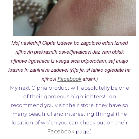
Moj naslednji Cipria izdelek bo zagotovo eden izmed
njihovih prekrasnih osvetljevalcev! Jaz vam obisk
njihove trgovinice iz vsega srca priporočam, saj imajo
krasne in zanimive zadeve! (Kje je, si lahko ogledate na
Facebook
njihovi
strani.)
My next Cipria product will absolutelly be one
of their gorgeous highlighters! I do
recommend you visit their store, they have so
many beautiful and interesting things! (The
location of which you can check out on their
Facebook
page.)