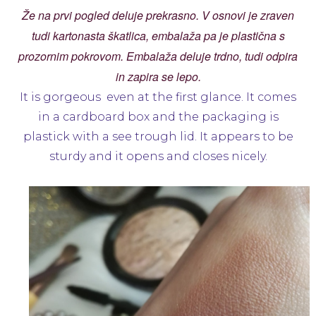
Že na prvi pogled deluje prekrasno. V osnovi je zraven
tudi kartonasta škatlica, embalaža pa je plastična s
prozornim pokrovom. Embalaža deluje trdno, tudi odpira
in zapira se lepo.
It is gorgeous even at the first glance. It comes
in a cardboard box and the packaging is
plastick with a see trough lid. It appears to be
sturdy and it opens and closes nicely.