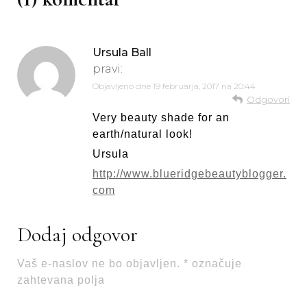
Ursula Ball
pravi:
Objavljeno dne
19 februarja, 2017 na 20:44
Odgovori
Very beauty shade for an
earth/natural look!
Ursula
http://www.blueridgebeautyblogger.
com
Dodaj odgovor
Vaš e-naslov ne bo objavljen.
*
označuje
zahtevana polja