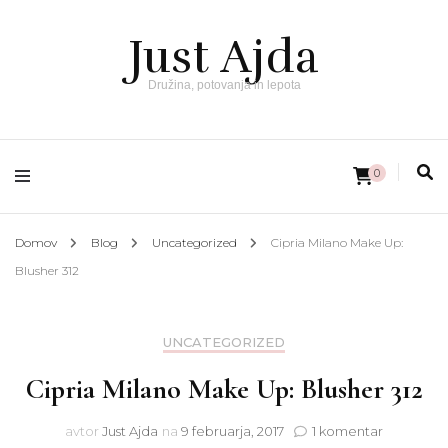
Just Ajda
Družina, potovanja in lepota
0
Domov
Blog
Uncategorized
Cipria Milano Make Up:
Blusher 312
UNCATEGORIZED
Cipria Milano Make Up: Blusher 312
na
avtor
Just Ajda
na
9 februarja, 2017
1 komentar