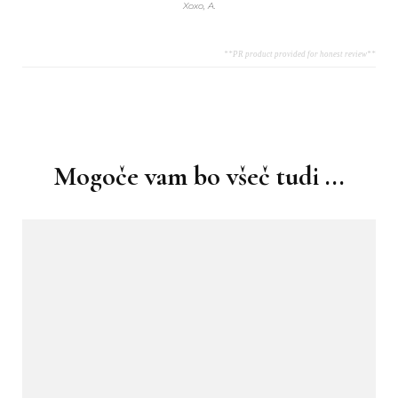
Xoxo, A.
**PR product provided for honest review**
Navigacija
objav
Mogoče vam bo všeč tudi ...