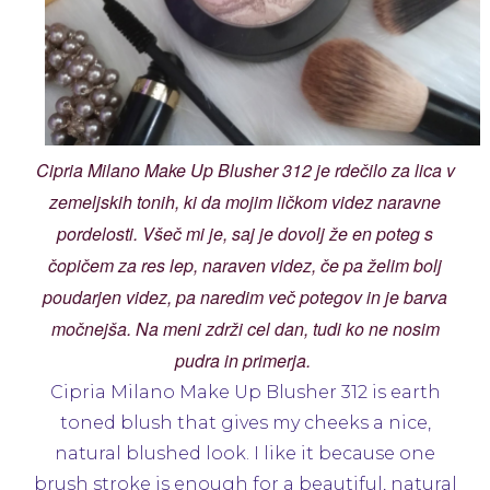
Cipria Milano Make Up Blusher 312 je rdečilo za lica v
zemeljskih tonih, ki da mojim ličkom videz naravne
pordelosti. Všeč mi je, saj je dovolj že en poteg s
čopičem za res lep, naraven videz, če pa želim bolj
poudarjen videz, pa naredim več potegov in je barva
močnejša. Na meni zdrži cel dan, tudi ko ne nosim
pudra in primerja.
Cipria Milano Make Up Blusher 312 is earth
toned blush that gives my cheeks a nice,
natural blushed look. I like it because one
brush stroke is enough for a beautiful, natural