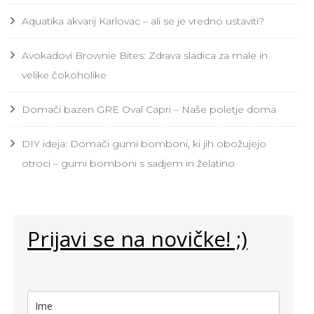
Aquatika akvarij Karlovac – ali se je vredno ustaviti?
Avokadovi Brownie Bites: Zdrava sladica za male in
velike čokoholike
Domači bazen GRE Oval Capri – Naše poletje doma
DIY ideja: Domači gumi bomboni, ki jih obožujejo
otroci – gumi bomboni s sadjem in želatino
Prijavi se na novičke! ;)