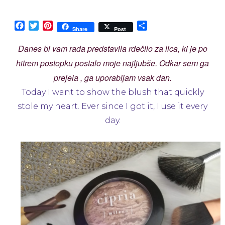
Cipria
Milano
Make
Facebook
Twitter
Pinterest
Share
Share
Post
Up:
Blusher
Danes bi vam rada predstavila rdečilo za lica, ki je po
312
hitrem postopku postalo moje najljubše. Odkar sem ga
prejela , ga uporabljam vsak dan.
Today I want to show the blush that quickly
stole my heart. Ever since I got it, I use it every
day.