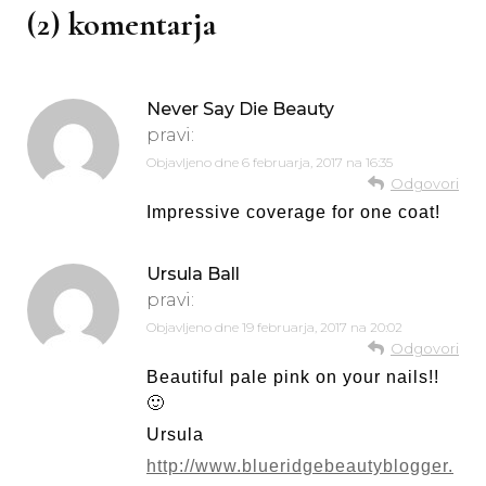
(2) komentarja
Never Say Die Beauty
pravi:
Objavljeno dne
6 februarja, 2017 na 16:35
Odgovori
Impressive coverage for one coat!
Ursula Ball
pravi:
Objavljeno dne
19 februarja, 2017 na 20:02
Odgovori
Beautiful pale pink on your nails!!
🙂
Ursula
http://www.blueridgebeautyblogger.