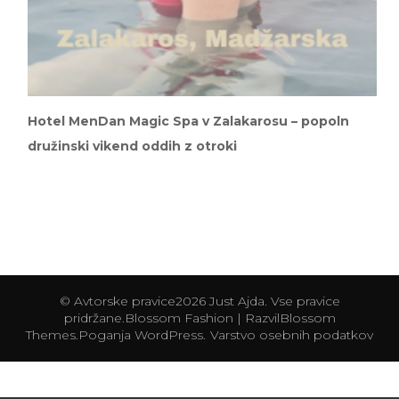
Hotel MenDan Magic Spa v Zalakarosu – popoln
družinski vikend oddih z otroki
© Avtorske pravice2026
Just Ajda
. Vse pravice
pridržane.
Blossom Fashion | Razvil
Blossom
Themes
.Poganja
WordPress
.
Varstvo osebnih podatkov