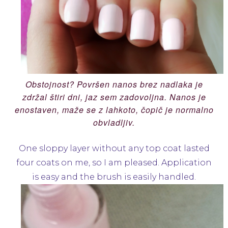
Obstojnost? Površen nanos brez nadlaka je
zdržal štiri dni, jaz sem zadovoljna. Nanos je
enostaven, maže se z lahkoto, čopič je normalno
obvladljiv.
One sloppy layer without any top coat lasted
four coats on me, so I am pleased. Application
is easy and the brush is easily handled.