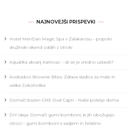
NAJNOVEJŠI PRISPEVKI
Hotel MenDan Magic Spa v Zalakarosu – popoln
družinski vikend oddih z otroki
Aquatika akvarij Karlovac – ali se je vredno ustaviti?
Avokadovi Brownie Bites: Zdrava sladica za male in
velike čokoholike
Domači bazen GRE Oval Capri – Naše poletje doma
DIY ideja: Domači gumi bomboni, ki jih obožujejo
otroci – gumi bomboni s sadjem in želatino