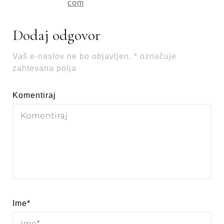
com
Dodaj odgovor
Vaš e-naslov ne bo objavljen.
*
označuje
zahtevana polja
Komentiraj
Ime
*