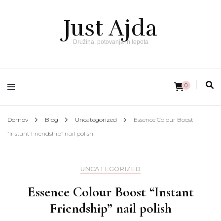
Just Ajda
Družina, potovanja in lepota
0
Domov
Blog
Uncategorized
Essence Colour Boost
“Instant Friendship” nail polish
UNCATEGORIZED
Essence Colour Boost “Instant
Friendship” nail polish