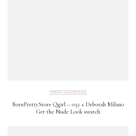
UNCATEGORIZED
BornPrettyStore Qgirl – 032 + Deborah Milano
Get the Nude Look swatch