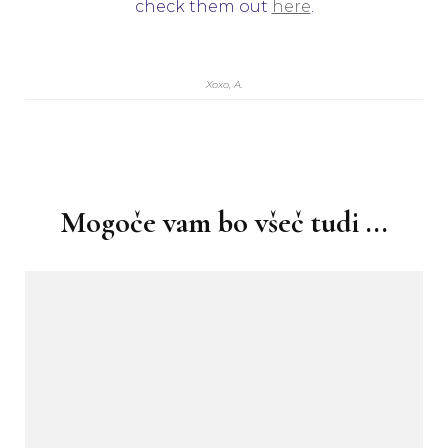
check them out
here
.
Xoxo, A.
Navigacija
objav
Mogoče vam bo všeč tudi ...