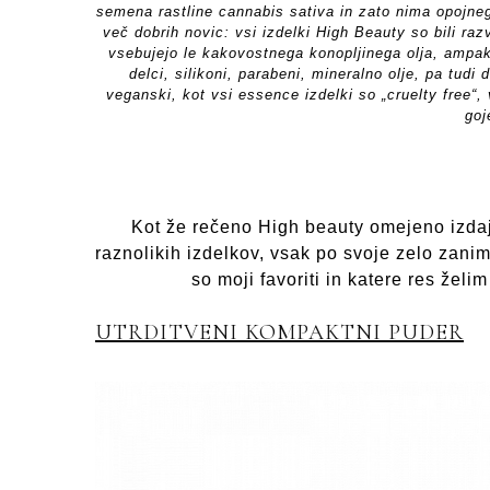
semena rastline cannabis sativa in zato nima opojnega 
več dobrih novic: vsi izdelki High Beauty so bili ra
vsebujejo le kakovostnega konopljinega olja, ampak 
delci, silikoni, parabeni, mineralno olje, pa tudi
veganski, kot vsi essence izdelki so „cruelty free“,
goj
Kot že rečeno High beauty omejeno izdajo 
raznolikih izdelkov, vsak po svoje zelo zani
so moji favoriti in katere res želi
UTRDITVENI KOMPAKTNI PUDER