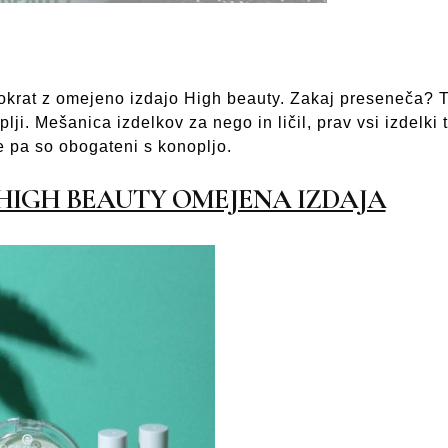
krat z omejeno izdajo High beauty. Zakaj preseneča? 
ji. Mešanica izdelkov za nego in ličil, prav vsi izdelki 
 pa so obogateni s konopljo.
HIGH BEAUTY OMEJENA IZDAJA