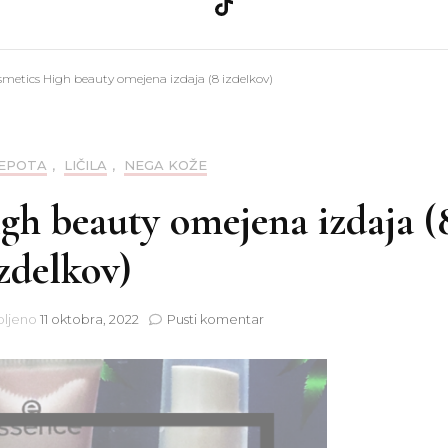
a
Ličila
Zdravje
smetics High beauty omejena izdaja (8 izdelkov)
Nega kože
Teo
a
Nega las
EPOTA
,
LIČILA
,
NEGA KOŽE
gh beauty omejena izdaja (
nija
Nohti
zdelkov)
na
bljeno
11 oktobra, 2022
Pusti komentar
Essence
cosmetics
High
beauty
omejena
izdaja