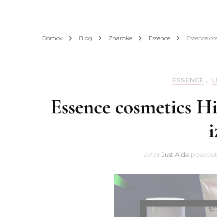
Afrik
Domov
Blog
Znamke
Essence
Essence co
Azija
Evrop
ESSENCE
,
L
Essence cosmetics Hi
Slove
i
Hotel
avtor
Just Ajda
posodo