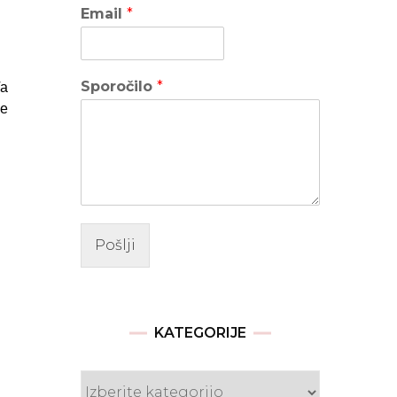
Email
*
Sporočilo
*
Ta
te
Pošlji
KATEGORIJE
Kategorije