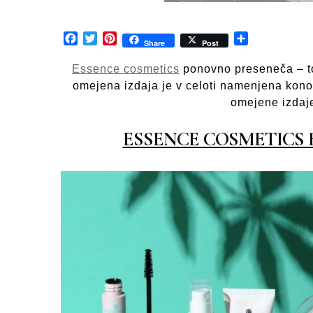
Facebook
Twitter
Pinterest
Share
Share
Post
Essence cosmetics
ponovno preseneča – to
omejena izdaja je v celoti namenjena konopl
omejene izdaje
ESSENCE COSMETICS 