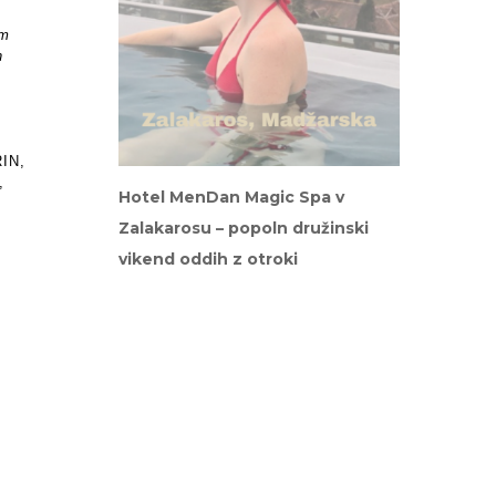
em
n
IN,
,
Hotel MenDan Magic Spa v
Zalakarosu – popoln družinski
vikend oddih z otroki