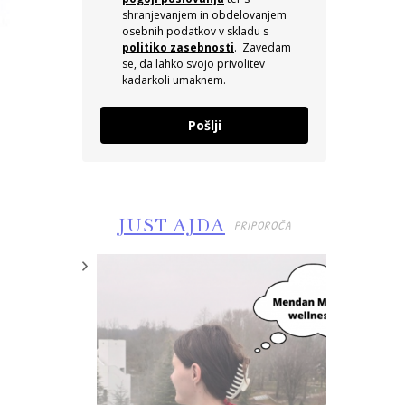
shranjevanjem in obdelovanjem
osebnih podatkov v skladu s
politiko zasebnosti
. Zavedam
se, da lahko svojo privolitev
kadarkoli umaknem.
Pošlji
JUST AJDA
PRIPOROČA