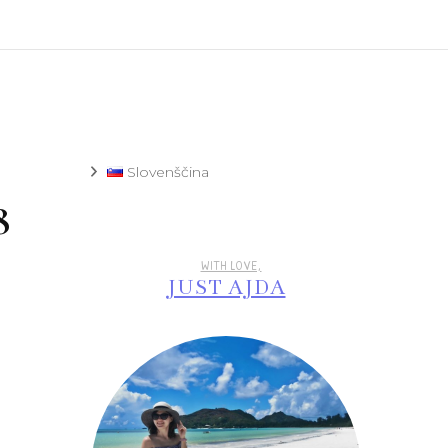
Recept
Slovenščina
8
WITH LOVE,
JUST AJDA