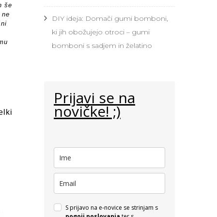
n še
 ne
DIY ideja: Domači gumi bomboni,
čni
ki jih obožujejo otroci – gumi
emu
bomboni s sadjem in želatino
Prijavi se na
novičke! ;)
elki
S prijavo na e-novice se strinjam s
pogoji poslovanja
ter s