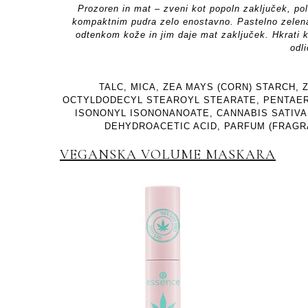
Prozoren in mat – zveni kot popoln zaključek, po
kompaktnim pudra zelo enostavno. Pastelno zelena
odtenkom kože in jim daje mat zaključek. Hkrati k
odl
TALC, MICA, ZEA MAYS (CORN) STARCH,
OCTYLDODECYL STEAROYL STEARATE, PENTAERY
ISONONYL ISONONANOATE, CANNABIS SATIVA 
DEHYDROACETIC ACID, PARFUM (FRAGRANC
VEGANSKA VOLUME MASKARA