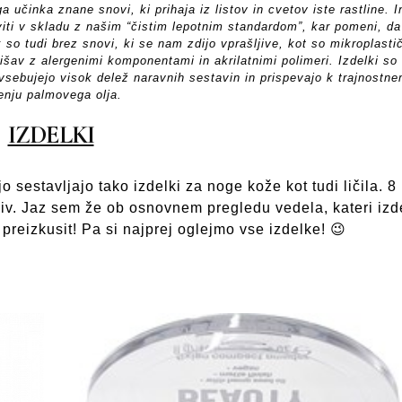
učinka znane snovi, ki prihaja iz listov in cvetov iste rastline. I
zviti v skladu z našim “čistim lepotnim standardom”, kar pomeni, da
so tudi brez snovi, ki se nam zdijo vprašljive, kot so mikroplasti
 dišav z alergenimi komponentami in akrilatnimi polimeri. Izdelki so
 vsebujejo visok delež naravnih sestavin in prispevajo k trajnostn
enju palmovega olja.
IZDELKI
sestavljajo tako izdelki za noge kože kot tudi ličila. 8
miv. Jaz sem že ob osnovnem pregledu vedela, kateri izd
m preizkusit! Pa si najprej oglejmo vse izdelke! 😉