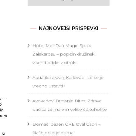
NAJNOVEJŠI PRISPEVKI
Hotel MenDan Magic Spa v
Zalakarosu – popoln družinski
vikend oddih z otroki
Aquatika akvarij Karlovac – ali se je
vredno ustaviti?
a –
Avokadovi Brownie Bites: Zdrava
o
sladica za male in velike čokoholike
ih
meni
Domači bazen GRE Oval Capri –
Naše poletje doma
 iz