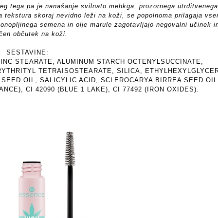
leg tega pa je nanašanje svilnato mehkga, prozornega utrditvenega
 tekstura skoraj nevidno leži na koži, se popolnoma prilagaja vs
onopljinega semena in olje marule zagotavljajo negovalni učinek i
ičen občutek na koži.
SESTAVINE:
 ZINC STEARATE, ALUMINUM STARCH OCTENYLSUCCINATE,
THRITYL TETRAISOSTEARATE, SILICA, ETHYLHEXYLGLYCER
SEED OIL, SALICYLIC ACID, SCLEROCARYA BIRREA SEED OIL
E), CI 42090 (BLUE 1 LAKE), CI 77492 (IRON OXIDES).