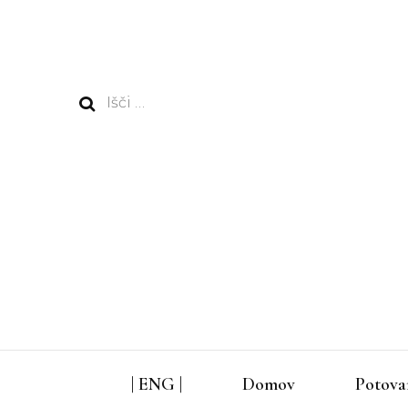
Išči:
| ENG |
Domov
Potova