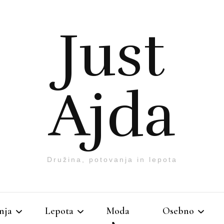
Just
Ajda
Družina, potovanja in lepota
nja
Lepota
Moda
Osebno