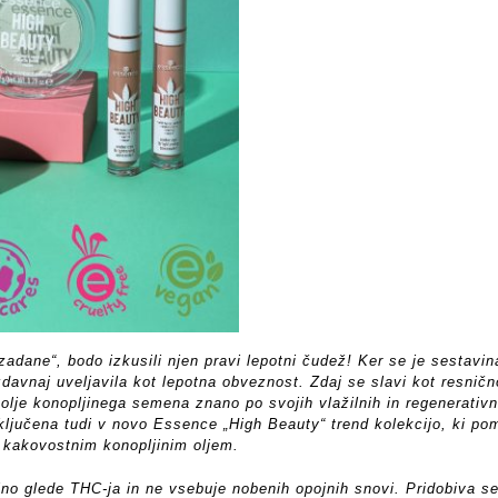
 „zadane“, bodo izkusili njen pravi lepotni čudež! Ker se je sestavin
zdavnaj uveljavila kot lepotna obveznost. Zdaj se slavi kot resničn
 olje konopljinega semena znano po svojih vlažilnih in regenerativn
vključena tudi v novo Essence „High Beauty“ trend kolekcijo, ki po
s kakovostnim konopljinim oljem.
alno glede THC-ja in ne vsebuje nobenih opojnih snovi. Pridobiva se