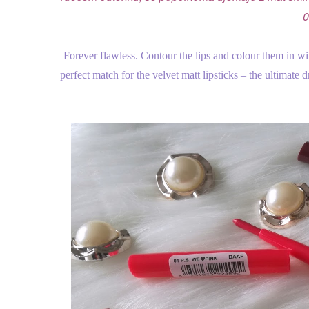
0
Forever flawless. Contour the lips and colour them in wi
perfect match for the velvet matt lipsticks – the ultimat