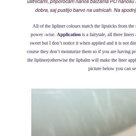
ustnicami, priporočam nanos balzama PO nanosu sv
dobra, saj pustijo barvo na ustnicah. Na spodnji
All of the lipliner colours match the lipsticks from the
power -wise.
Application
is a fairytale, all three liners
sweet but I don’t notice it when applied and it is not di
course they don’t moisturize them so if you are having 
the lipliner(otherwise the lipbalm will make the liner app
picture below you can se