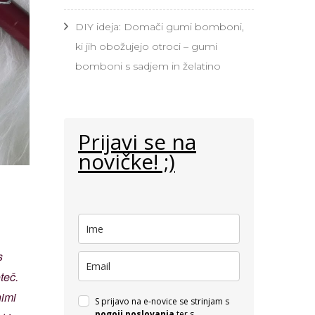
DIY ideja: Domači gumi bomboni,
ki jih obožujejo otroci – gumi
bomboni s sadjem in želatino
Prijavi se na
novičke! ;)
s
teč.
himi
S prijavo na e-novice se strinjam s
pogoji poslovanja
ter s