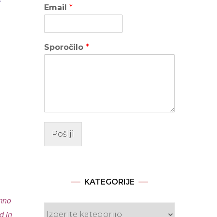
Email
*
Sporočilo
*
Pošlji
KATEGORIJE
emno
Kategorije
d in