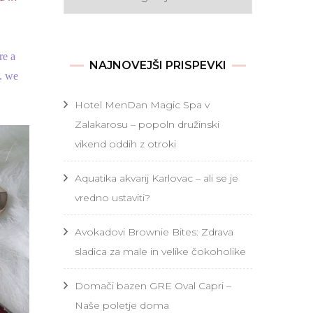
re a
NAJNOVEJŠI PRISPEVKI
S. we
Hotel MenDan Magic Spa v
Zalakarosu – popoln družinski
vikend oddih z otroki
Aquatika akvarij Karlovac – ali se je
vredno ustaviti?
Avokadovi Brownie Bites: Zdrava
sladica za male in velike čokoholike
Domači bazen GRE Oval Capri –
Naše poletje doma