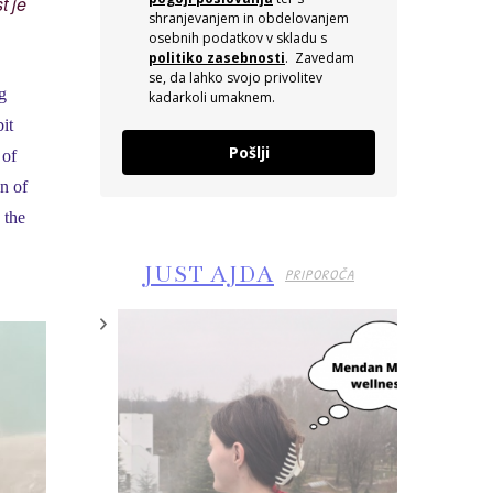
t je
shranjevanjem in obdelovanjem
osebnih podatkov v skladu s
politiko zasebnosti
. Zavedam
se, da lahko svojo privolitev
g
kadarkoli umaknem.
bit
Pošlji
 of
n of
 the
JUST AJDA
PRIPOROČA