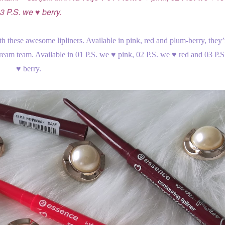
3 P.S. we ♥ berry.
th these awesome lipliners. Available in pink, red and plum-berry, they’
e dream team. Available in 01 P.S. we ♥ pink, 02 P.S. we ♥ red and 03 P.
♥ berry.