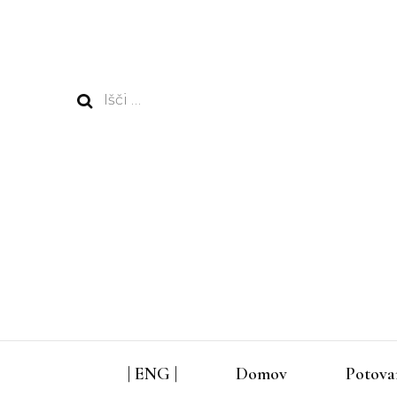
Išči:
| ENG |
Domov
Potova