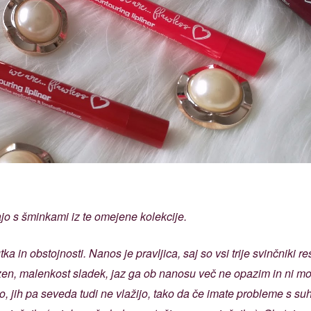
ajo s šminkami iz te omejene kolekcije.
ka in obstojnosti. Nanos je pravljica, saj so vsi trije svinčniki re
zen, malenkost sladek, jaz ga ob nanosu več ne opazim in ni mo
o, jih pa seveda tudi ne vlažijo, tako da če imate probleme s su