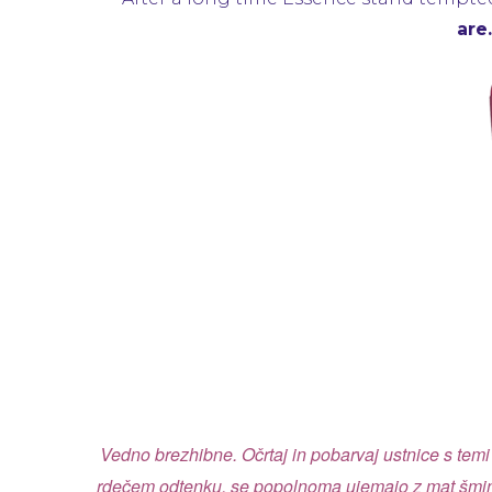
are
Vedno brezhibne. Očrtaj in pobarvaj ustnice s temi
rdečem odtenku, se popolnoma ujemajo z mat šminka