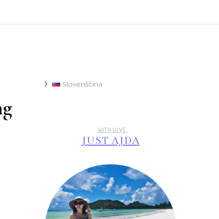
Recept
Slovenščina
ng
WITH LOVE,
JUST AJDA