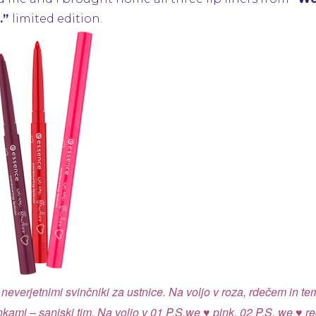
..”
limited edition.
 neverjetnimi svinčniki za ustnice. Na voljo v roza, rdečem in t
mi – sanjski tim. Na voljo v 01 P.S.we ♥ pink, 02 P.S. we ♥ re