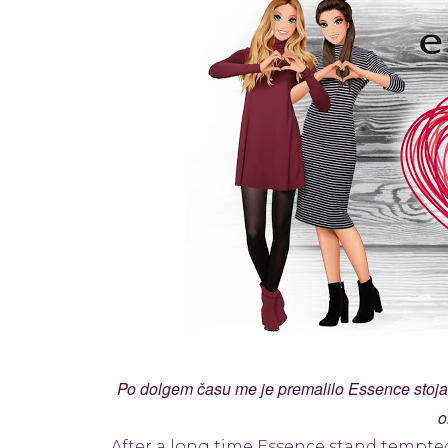
Po dolgem času me je premalilo Essence stojalo 
o
After a long time Essence stand tempted