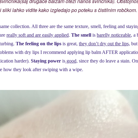
inčnika(saj drugače balzam oteži nanos svinčnika). Obstojnos
 sliki lahko vidite kako izgledajo po poteku s čistilnim robčkom.
 same collection. All three are the same texture, smell, feeling and stayin
 are
really soft and are easily applied
.
The smell
is
barelly noticeable
, a 
sturbing.
The feeling on the lips
is great,
they don’t dry out the lips,
but
problems with dry lips I recommend applying lip balm AFTER applicatio
lication harder).
Staying power
is
good,
since they do leave a stain. On
e how they look after swiping with a wipe.