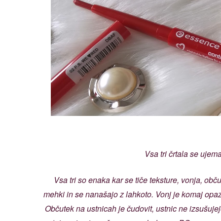
Vsa tri črtala se ujem
Vsa tri so enaka kar se tiče teksture, vonja, občut
mehki in se nanašajo z lahkoto. Vonj je komaj opa
Občutek na ustnicah je čudovit, ustnic ne izsušujej