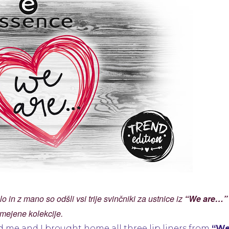
–
Contouring
Lipliners
in z mano so odšli vsi trije svinčniki za ustnice iz
“We are…”
mejene kolekcije.
 me and I brought home all three lip liners from
“W