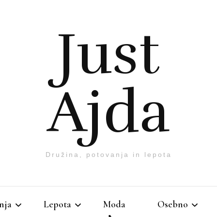
Just
Ajda
Družina, potovanja in lepota
nja
Lepota
Moda
Osebno