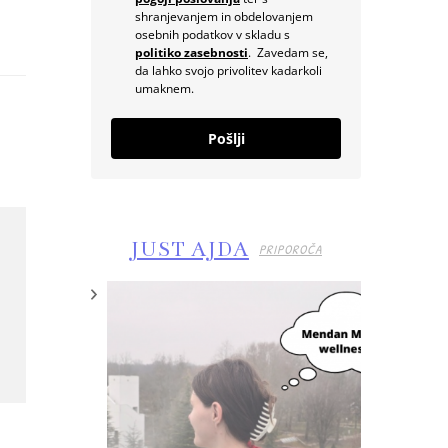
shranjevanjem in obdelovanjem
osebnih podatkov v skladu s
politiko zasebnosti
. Zavedam se,
da lahko svojo privolitev kadarkoli
umaknem.
Pošlji
JUST AJDA
PRIPOROČA