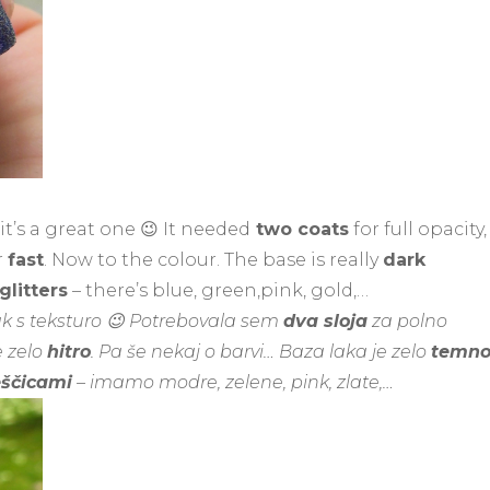
it’s a great one 😉 It needed
two coats
for full opacity,
r
fast
. Now to the colour. The base is really
dark
glitters
– there’s blue, green,pink, gold,…
ak s teksturo 😉 Potrebovala sem
dva sloja
za polno
e zelo
hitro
. Pa še nekaj o barvi… Baza laka je zelo
temn
eščicami
– imamo modre, zelene, pink, zlate,…