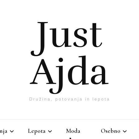
Just
Ajda
Družina, potovanja in lepota
nja
Lepota
Moda
Osebno