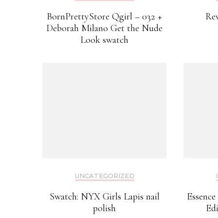
BornPrettyStore Qgirl – 032 +
Rev
Deborah Milano Get the Nude
Look swatch
UNCATEGORIZED
Swatch: NYX Girls Lapis nail
Essence
polish
Edi