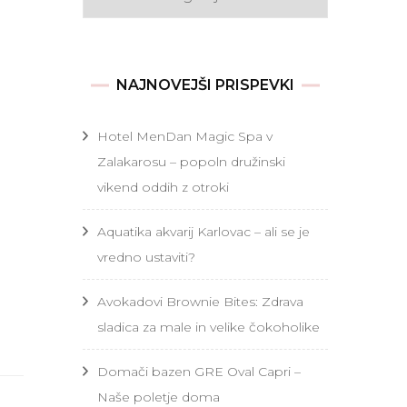
NAJNOVEJŠI PRISPEVKI
Hotel MenDan Magic Spa v
Zalakarosu – popoln družinski
vikend oddih z otroki
Aquatika akvarij Karlovac – ali se je
vredno ustaviti?
Avokadovi Brownie Bites: Zdrava
sladica za male in velike čokoholike
Domači bazen GRE Oval Capri –
Naše poletje doma