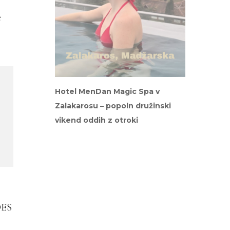
e
Hotel MenDan Magic Spa v
Zalakarosu – popoln družinski
vikend oddih z otroki
DES