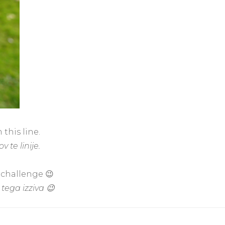
 this line.
 te linije.
s challenge 😉
tega izziva 😉