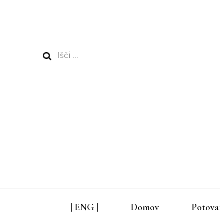
Išči:
| ENG |
Domov
Potova