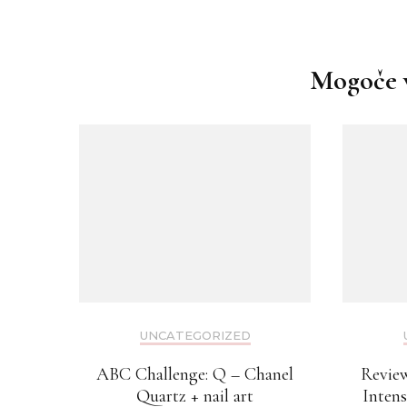
Navigacija
objav
Mogoče v
UNCATEGORIZED
ABC Challenge: Q – Chanel
Revie
Quartz + nail art
Inten