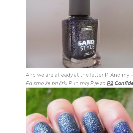
And we are already at the letter P. And my 
Pa smo že pri črki P. In moj P je za
P2
Confide