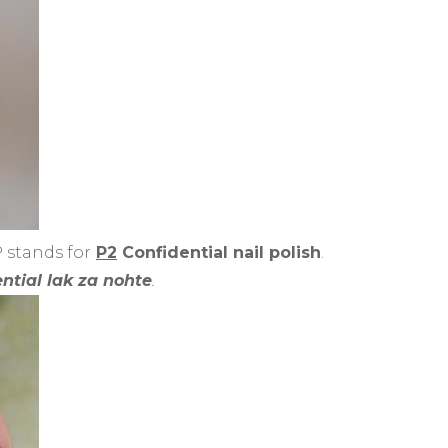
P stands for
P2
Confidential nail polish
.
ntial lak za nohte
.