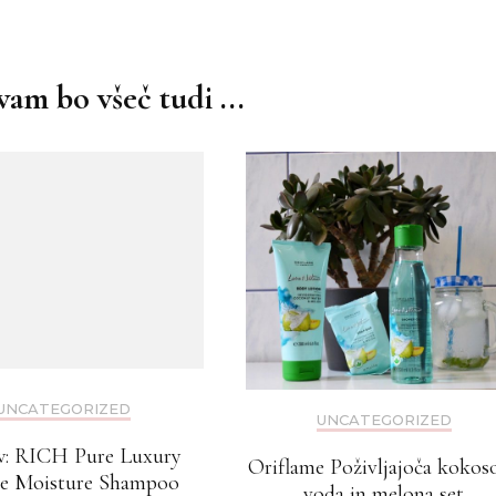
am bo všeč tudi ...
UNCATEGORIZED
UNCATEGORIZED
w: RICH Pure Luxury
Oriflame Poživljajoča kokos
se Moisture Shampoo
voda in melona set