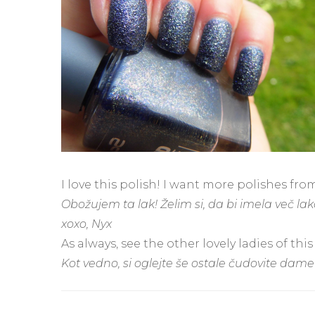
I love this polish! I want more polishes from
Obožujem ta lak! Želim si, da bi imela več lakov
xoxo, Nyx
As always, see the other lovely ladies of thi
Kot vedno, si oglejte še ostale čudovite dame 