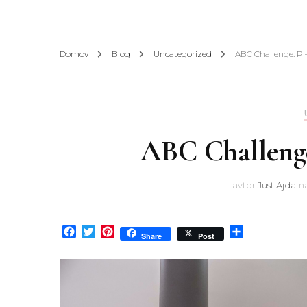
Afrik
Domov
Blog
Uncategorized
ABC Challenge: P 
Azija
Evrop
ABC Challenge
Slove
Hotel
avtor
Just Ajda
n
Facebook
Twitter
Pinterest
Share
Share
Post