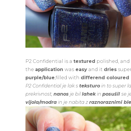
P2 Confidential is a
textured
polished, and 
the
application
was
easy
and it
dries
supe
purple/blue
,filled with
differend coloured 
P2 Confidential je lak s
teksturo
in to super l
prekrivnost,
nanos
je bil
lahek
in
posušil
se j
vijola/modra
in je nabita z
raznoraznimi bl