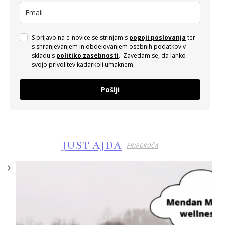
S prijavo na e-novice se strinjam s
pogoji poslovanja
ter
s shranjevanjem in obdelovanjem osebnih podatkov v
skladu s
politiko zasebnosti
. Zavedam se, da lahko
svojo privolitev kadarkoli umaknem.
Pošlji
JUST AJDA
PRIPOROČA