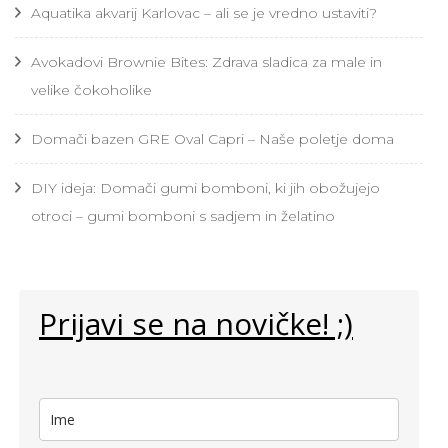
Aquatika akvarij Karlovac – ali se je vredno ustaviti?
Avokadovi Brownie Bites: Zdrava sladica za male in
velike čokoholike
Domači bazen GRE Oval Capri – Naše poletje doma
DIY ideja: Domači gumi bomboni, ki jih obožujejo
otroci – gumi bomboni s sadjem in želatino
Prijavi se na novičke! ;)