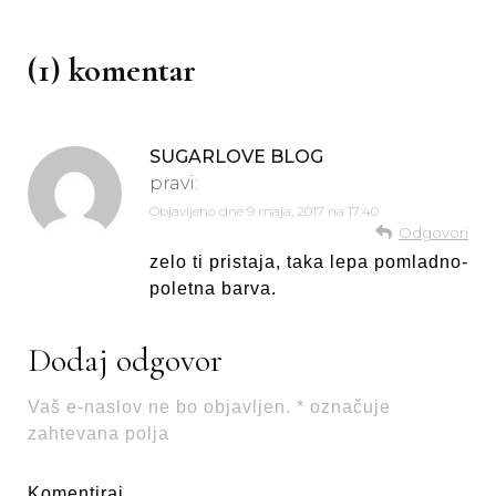
(1) komentar
SUGARLOVE BLOG
pravi:
Objavljeno dne
9 maja, 2017 na 17:40
Odgovori
zelo ti pristaja, taka lepa pomladno-
poletna barva.
Dodaj odgovor
Vaš e-naslov ne bo objavljen.
*
označuje
zahtevana polja
Komentiraj