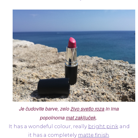
Je čudovite barve, zelo
živo svetlo roza
in ima
popolnoma
mat zaključek
.
It has a wondeful colour, really
bright pink
and
it has a completely
matte finish
.