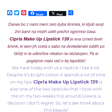
Cipira
Make
Up
Facebook
Twitter
Pinterest
Share
Share
Post
Lipstick
139
Danes bo z nami meni zelo ljuba šminka, ki kljub svoji
živi barvi na mojih ustih preživi ogromno časa.
Cipria Make Up Lipstick 139
je ena izmed dveh
šmink, ki sem jih vzela s sabo na dvotedenski oddih po
Grčiji in te odločitve nikakor ne obžalujem. Pa si
poglejmo malo več o tej lepotički!
We have today with us a lipstick I like a lot.
Despite it’s bright colour it spends a lot of time
Cipria Make Up Lipstick 139
on my lips.
is
also one of the two lipsticks that I took with
me on my two-weeks trip around Greece, a
decision I don’t regret. So, let’s see more about
this beauty!