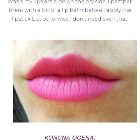
when my lips are a bit on the dry side, I pamper
them with a bit of a lip balm before I apply the
lipstick but otherwise I don’t need even that.
KONČNA OCENA: