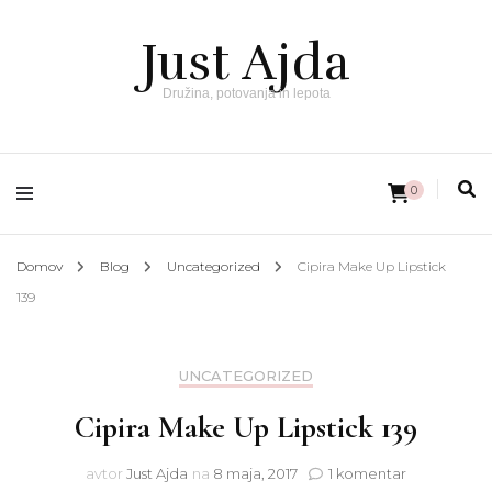
Just Ajda
Družina, potovanja in lepota
0
Domov
Blog
Uncategorized
Cipira Make Up Lipstick
139
UNCATEGORIZED
Cipira Make Up Lipstick 139
na
avtor
Just Ajda
na
8 maja, 2017
1 komentar