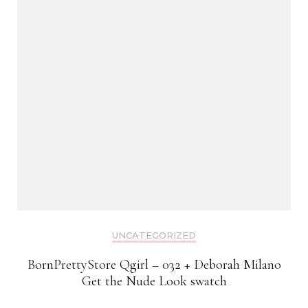
UNCATEGORIZED
BornPrettyStore Qgirl – 032 + Deborah Milano
Get the Nude Look swatch