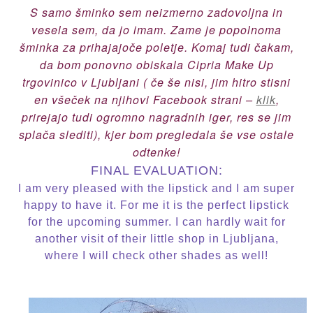
S samo šminko sem neizmerno zadovoljna in
vesela sem, da jo imam. Zame je popolnoma
šminka za prihajajoče poletje. Komaj tudi čakam,
da bom ponovno obiskala Cipria Make Up
trgovinico v Ljubljani ( če še nisi, jim hitro stisni
en všeček na njihovi Facebook strani –
klik
,
prirejajo tudi ogromno nagradnih iger, res se jim
splača slediti), kjer bom pregledala še vse ostale
odtenke!
FINAL EVALUATION:
I am very pleased with the lipstick and I am super
happy to have it. For me it is the perfect lipstick
for the upcoming summer. I can hardly wait for
another visit of their little shop in Ljubljana,
where I will check other shades as well!