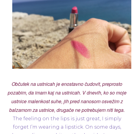
Občutek na ustnicah je enostavno čudovit, preprosto
pozabim, da imam kaj na ustnicah. V dnevih, ko so moje
ustnice malenkost suhe, jih pred nanosom osvežim z
balzamom za ustnice, drugače ne potrebujem niti tega.
The feeling on the lips is just great, I simply
forget I’m wearing a lipstick. On some days,