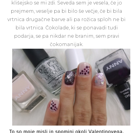
klišejsko se mi zdi. Seveda sem je vesela, če jo
prejmem, veselje pa bi bilo še večje, če bi bila
vrtnica drugačne barve ali pa rožica sploh ne bi
bila vrtnica. Čokolade, ki se ponavadi tudi
podarja, se pa nikdar ne branim, sem pravi
čokomanijak.
To so moje misli in spomini okoli Valentinovega.