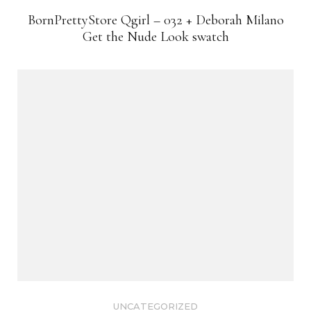
BornPrettyStore Qgirl – 032 + Deborah Milano
Get the Nude Look swatch
UNCATEGORIZED