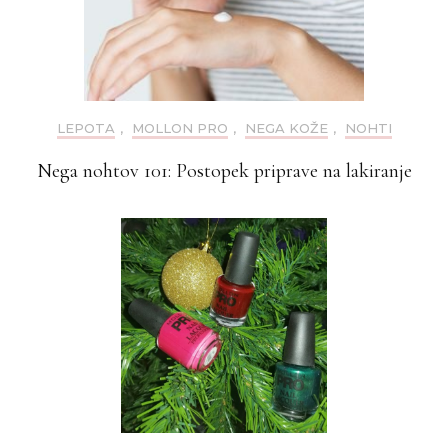
LEPOTA
,
MOLLON PRO
,
NEGA KOŽE
,
NOHTI
Nega nohtov 101: Postopek priprave na lakiranje