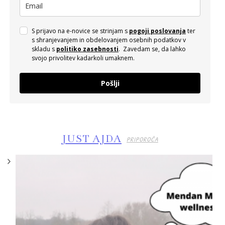
S prijavo na e-novice se strinjam s
pogoji poslovanja
ter
s shranjevanjem in obdelovanjem osebnih podatkov v
skladu s
politiko zasebnosti
. Zavedam se, da lahko
svojo privolitev kadarkoli umaknem.
Pošlji
JUST AJDA
PRIPOROČA