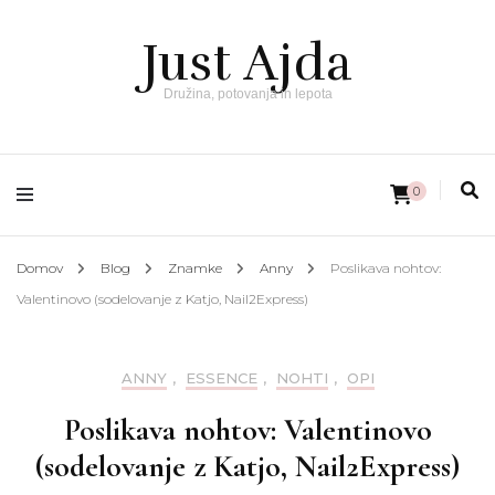
Just Ajda
Družina, potovanja in lepota
0
Domov
Blog
Znamke
Anny
Poslikava nohtov:
Valentinovo (sodelovanje z Katjo, Nail2Express)
ANNY
,
ESSENCE
,
NOHTI
,
OPI
Poslikava nohtov: Valentinovo
(sodelovanje z Katjo, Nail2Express)