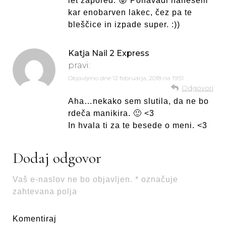
let zapored. 😛 Ponavadi nanesem
kar enobarven lakec, čez pa te
bleščice in izpade super. :))
Katja Nail 2 Express
pravi:
Objavljeno dne
12 februarja, 2018 na 19:51
Odgovori
Aha…nekako sem slutila, da ne bo
rdeča manikira. 🙂 <3
In hvala ti za te besede o meni. <3
Dodaj odgovor
Vaš e-naslov ne bo objavljen.
*
označuje
zahtevana polja
Komentiraj