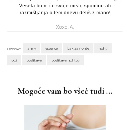
Vesela bom, če svoje misli, spomine ali
razmišljanja o tem dnevu deliš z mano!
Xoxo, A.
anny
essence
Lak za nohte
nohti
Oznake:
opi
poslikava
poslikava nohtov
Navigacija
objav
Mogoče vam bo všeč tudi ...