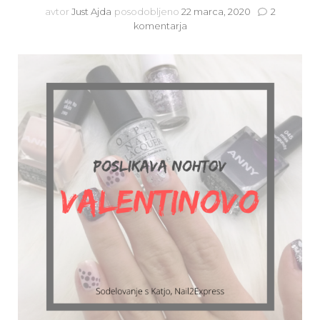
avtor
Just Ajda
posodobljeno
22 marca, 2020
2
na
komentarja
Poslikava
nohtov:
Valentinovo
(sodelovanje
z
Katjo,
Nail2Express)