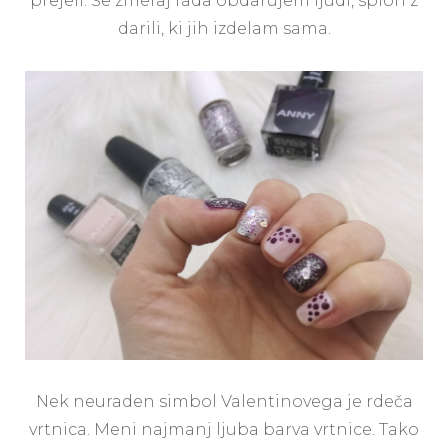
prejeli. Še zmeraj rada obdarujem ljudi, sploh z
darili, ki jih izdelam sama.
Nek neuraden simbol Valentinovega je rdeča
vrtnica. Meni najmanj ljuba barva vrtnice. Tako