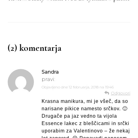
(2) komentarja
Sandra
pravi:
Objavljeno dne
12 februarja, 2018 na 19:46
Odgovori
Krasna manikura, mi je všeč, da so
narisane pikice namesto srčkov. 🙂
Drugače pa jaz vedno ta vijola
Essence lakec z bleščicami in srčki
uporabim za Valentinovo – že nekaj