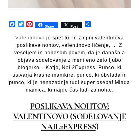
Facebook
Twitter
Pinterest
Share
Share
Post
Valentinovo
je spet tu. In z njim valentinova
poslikava nohtov, valentinovo ličenje, … Z
veseljem in ponosom povem, da je današnja
objava sodelovanje z meni eno zelo ljubo
blogerko – Katjo, Nail2Express. Punco, ki
ustvarja krasne manikire, punco, ki obvlada in
punco, ki je nenazadnje tudi super oseba! Mlada
mamica, ki najde čas tudi za nohte.
POSLIKAVA NOHTOV:
VALENTINOVO (SODELOVANJE
NAIL2EXPRESS)