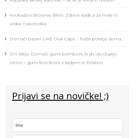
Aquatika akvarij Karlovac – ali se je vredno ustaviti?
Avokadovi Brownie Bites: Zdrava sladica za male in
velike čokoholike
Domači bazen GRE Oval Capri – Naše poletje doma
DIY ideja: Domači gumi bomboni, ki jih obožujejo
otroci – gumi bomboni s sadjem in želatino
Prijavi se na novičke! ;)