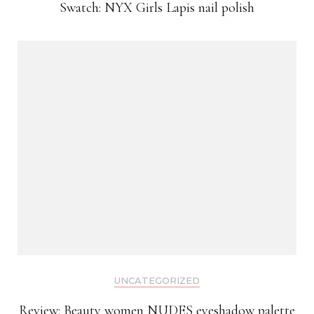
Swatch: NYX Girls Lapis nail polish
UNCATEGORIZED
Review: Beauty women NUDES eyeshadow palette