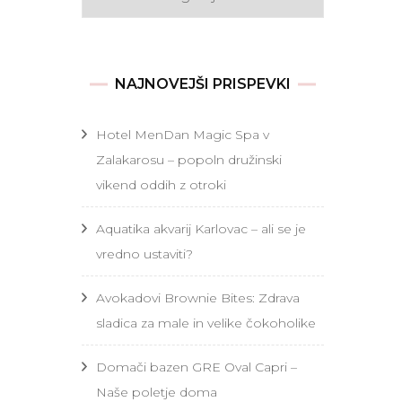
NAJNOVEJŠI PRISPEVKI
Hotel MenDan Magic Spa v
Zalakarosu – popoln družinski
vikend oddih z otroki
Aquatika akvarij Karlovac – ali se je
vredno ustaviti?
Avokadovi Brownie Bites: Zdrava
sladica za male in velike čokoholike
Domači bazen GRE Oval Capri –
Naše poletje doma