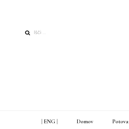
Išči:
| ENG |
Domov
Potova