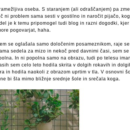
amežljiva oseba. S staranjem (ali odraščanjem) pa zme
č ni problem sama sesti v gostilno in naročit pijačo, ko
del je k temu pripomogel tudi blog in razni dogodki, kjer
re pogovarjat, haha.
 sem se oglašala samo določenim posameznikom, raje s
 sama sedela za mizo in nekoč pred davnimi časi, sem se
popolna. In ni popolna samo na obrazu, tudi po telesu im
asih sem celo leto hodila skrita v dolgih rokavih in dolgi
 in hodila naokoli z obrazom uprtim v tla. V osnovni šo
 ne bi šla mimo bližnje srednje šole in srečala koga.