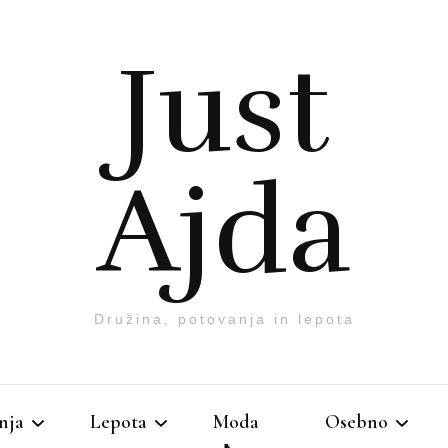
Just
Ajda
Družina, potovanja in lepota
nja
Lepota
Moda
Osebno