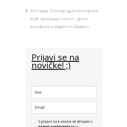
DIY ideja: Domači gumi bomboni,
ki jih obožujejo otroci – gumi
bomboni s sadjem in želatino
Prijavi se na
novičke! ;)
S prijavo na e-novice se strinjam s
pogoji poslovanja
ter s