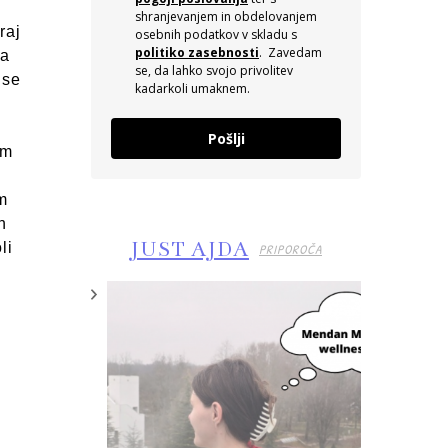
shranjevanjem in obdelovanjem
raj
osebnih podatkov v skladu s
politiko zasebnosti
. Zavedam
ga
se, da lahko svojo privolitev
 se
kadarkoli umaknem.
Pošlji
em
am
h
JUST AJDA
li
PRIPOROČA