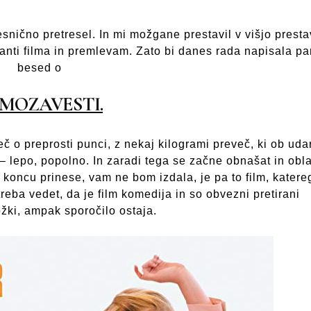
resnično pretresel. In mi možgane prestavil v višjo presta
anti filma in premlevam. Zato bi danes rada napisala pa
besed o
MOZAVESTI.
č o preprosti punci, z nekaj kilogrami preveč, ki ob uda
 lepo, popolno. In zaradi tega se začne obnašat in obla
a koncu prinese, vam ne bom izdala, je pa to film, katere
eba vedet, da je film komedija in so obvezni pretirani
žki, ampak sporočilo ostaja.