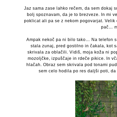
Jaz sama zase lahko rečem, da sem dokaj sr
bolj spoznavam, da je to brezveze. In mi ve
poklicat ali pa se z nekom pogovarjat. Velik 
pač… mo
Ampak nekoč pa ni bilo tako… Na telefon
stala zunaj, pred gostilno in čakala, kot
skrivala za oblačili. Vidiš, moja koža ni 
mozoljčke, izpuščaje in rdeče pikice. In vč
hlačah. Obraz sem skrivala pod tonami pudra
sem celo hodila po res daljši poti, da