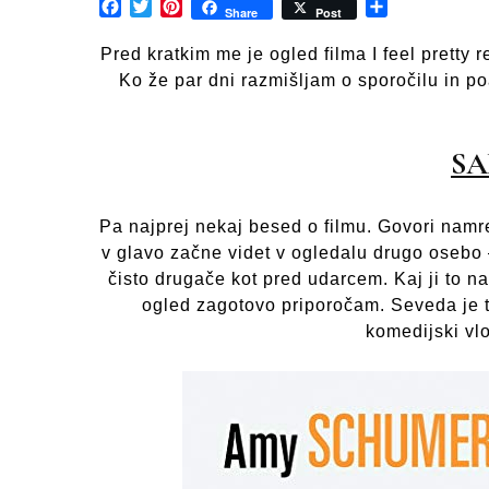
Facebook
Twitter
Pinterest
Share
Share
Post
Pred kratkim me je ogled filma I feel pretty 
Ko že par dni razmišljam o sporočilu in po
SA
Pa najprej nekaj besed o filmu. Govori namre
v glavo začne videt v ogledalu drugo osebo –
čisto drugače kot pred udarcem. Kaj ji to n
ogled zagotovo priporočam. Seveda je tr
komedijski vlo