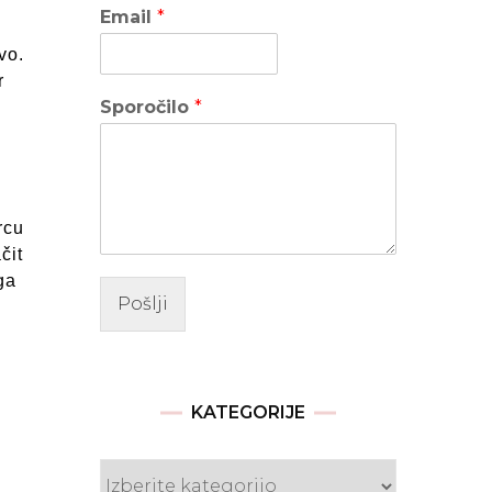
Email
*
vo.
r
Sporočilo
*
rcu
čit
ga
Pošlji
KATEGORIJE
Kategorije