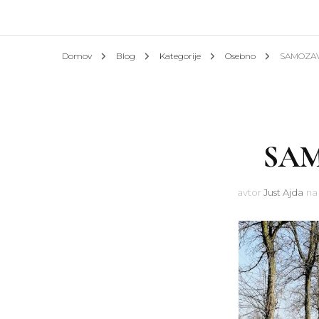
Afrik
Domov
Blog
Kategorije
Osebno
SAMOZA
Azija
Evrop
SA
Slove
Hotel
avtor
Just Ajda
n