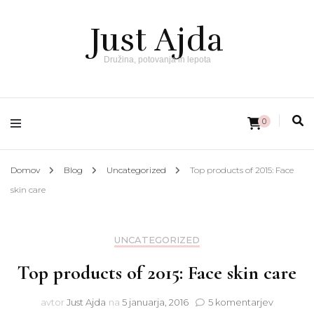
Just Ajda
Družina, potovanja in lepota
0
Domov
Blog
Uncategorized
Top products of 2015: Face
skin care
UNCATEGORIZED
Top products of 2015: Face skin care
na
avtor
Just Ajda
na
5 januarja, 2016
5 komentarjev