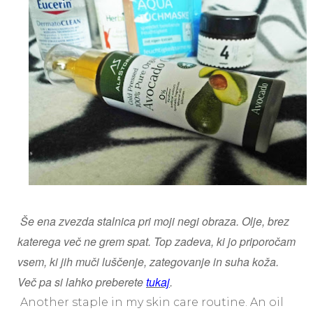
Še ena zvezda stalnica pri moji negi obraza. Olje, brez
katerega več ne grem spat. Top zadeva, ki jo priporočam
vsem, ki jih muči luščenje, zategovanje in suha koža.
Več pa si lahko preberete
tukaj
.
Another staple in my skin care routine. An oil