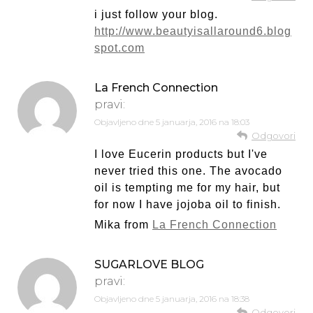
i just follow your blog.
http://www.beautyisallaround6.blog
spot.com
La French Connection
pravi:
Objavljeno dne
5 januarja, 2016 na 18:03
Odgovori
I love Eucerin products but I've
never tried this one. The avocado
oil is tempting me for my hair, but
for now I have jojoba oil to finish.
Mika from
La French Connection
SUGARLOVE BLOG
pravi:
Objavljeno dne
5 januarja, 2016 na 18:38
Odgovori