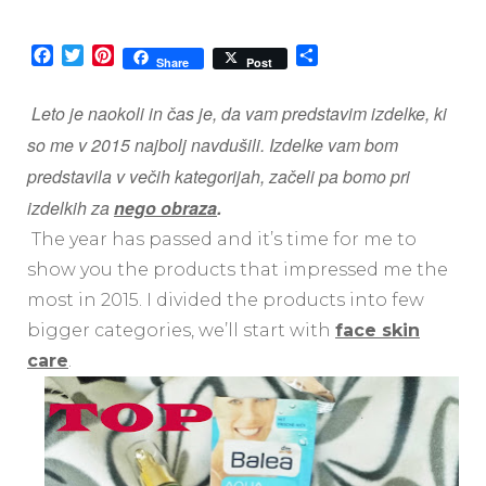
Top
products
of
Facebook
Twitter
Pinterest
Share
Share
Post
2015:
Face
Leto je naokoli in čas je, da vam predstavim izdelke, ki
skin
care
so me v 2015 najbolj navdušili. Izdelke vam bom
predstavila v večih kategorijah, začeli pa bomo pri
izdelkih za
nego obraza
.
The year has passed and it’s time for me to
show you the products that impressed me the
most in 2015. I divided the products into few
bigger categories, we’ll start with
face skin
care
.