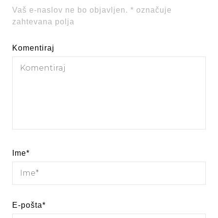
Vaš e-naslov ne bo objavljen.
*
označuje
zahtevana polja
Komentiraj
Ime
*
E-pošta
*