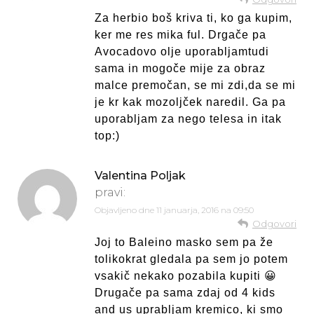
Za herbio boš kriva ti, ko ga kupim,
ker me res mika ful. Drgače pa
Avocadovo olje uporabljamtudi
sama in mogoče mije za obraz
malce premočan, se mi zdi,da se mi
je kr kak mozoljček naredil. Ga pa
uporabljam za nego telesa in itak
top:)
Valentina Poljak
pravi:
Objavljeno dne
11 januarja, 2016 na 09:50
Odgovori
Joj to Baleino masko sem pa že
tolikokrat gledala pa sem jo potem
vsakič nekako pozabila kupiti 😀
Drugače pa sama zdaj od 4 kids
and us uprabljam kremico, ki smo