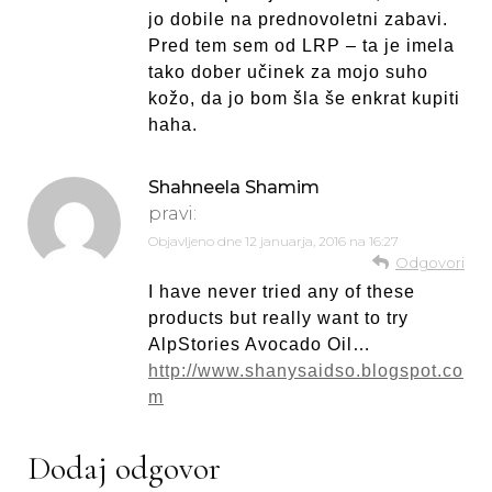
jo dobile na prednovoletni zabavi.
Pred tem sem od LRP – ta je imela
tako dober učinek za mojo suho
kožo, da jo bom šla še enkrat kupiti
haha.
Shahneela Shamim
pravi:
Objavljeno dne
12 januarja, 2016 na 16:27
Odgovori
I have never tried any of these
products but really want to try
AlpStories Avocado Oil…
http://www.shanysaidso.blogspot.co
m
Dodaj odgovor