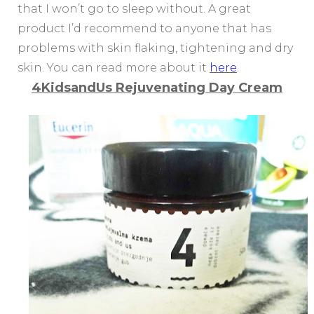
that I won’t go to sleep without. A great
product I’d recommend to anyone that has
problems with skin flaking, tightening and dry
skin. You can read more about it
here
.
4KidsandUs Rejuvenating Day Cream