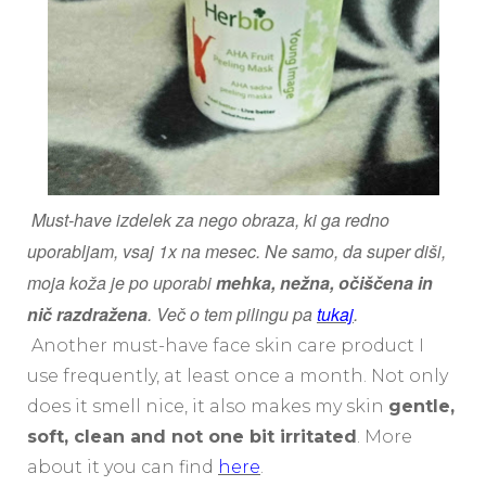
Must-have izdelek za nego obraza, ki ga redno
uporabljam, vsaj 1x na mesec. Ne samo, da super diši,
moja koža je po uporabi
mehka, nežna, očiščena in
nič razdražena
. Več o tem pilingu pa
tukaj
.
Another must-have face skin care product I
use frequently, at least once a month. Not only
does it smell nice, it also makes my skin
gentle,
soft, clean and not one bit irritated
. More
about it you can find
here
.