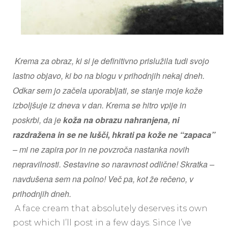
Krema za obraz, ki si je definitivno prislužila tudi svojo
lastno objavo, ki bo na blogu v prihodnjih nekaj dneh.
Odkar sem jo začela uporabljati, se stanje moje kože
izboljšuje iz dneva v dan. Krema se hitro vpije in
poskrbi, da je
koža na obrazu nahranjena, ni
razdražena in se ne lušči, hkrati pa kože ne “zapaca”
– mi ne zapira por in ne povzroča nastanka novih
nepravilnosti. Sestavine so naravnost odlične! Skratka –
navdušena sem na polno! Več pa, kot že rečeno, v
prihodnjih dneh.
A face cream that absolutely deserves its own
post which I’ll post in a few days. Since I’ve