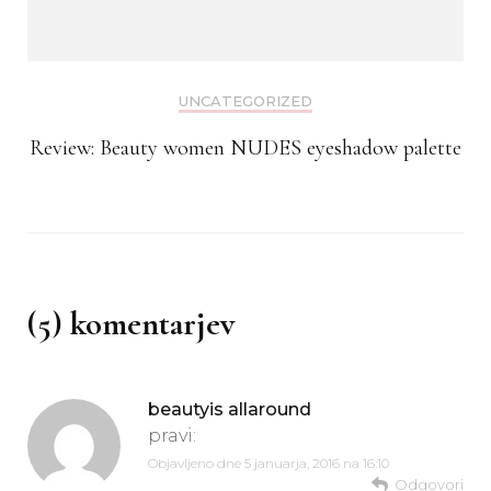
UNCATEGORIZED
Review: Beauty women NUDES eyeshadow palette
(5) komentarjev
beautyis allaround
pravi:
Objavljeno dne
5 januarja, 2016 na 16:10
Odgovori