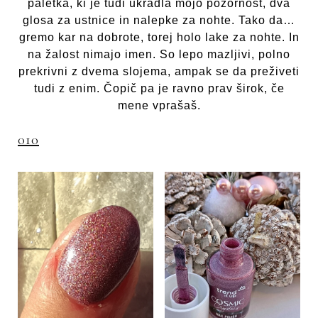
paletka, ki je tudi ukradla mojo pozornost, dva
glosa za ustnice in nalepke za nohte. Tako da…
gremo kar na dobrote, torej holo lake za nohte. In
na žalost nimajo imen. So lepo mazljivi, polno
prekrivni z dvema slojema, ampak se da preživeti
tudi z enim. Čopič pa je ravno prav širok, če
mene vprašaš.
010