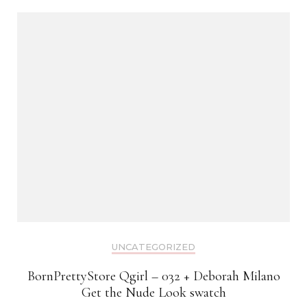
UNCATEGORIZED
BornPrettyStore Qgirl – 032 + Deborah Milano
Get the Nude Look swatch