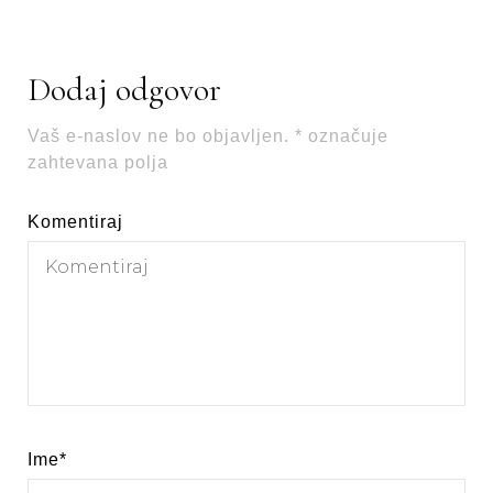
Dodaj odgovor
Vaš e-naslov ne bo objavljen.
*
označuje
zahtevana polja
Komentiraj
Ime
*