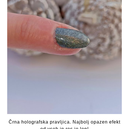
Črna holografska pravljica. Najbolj opazen efekt
od vseh in res je lep!