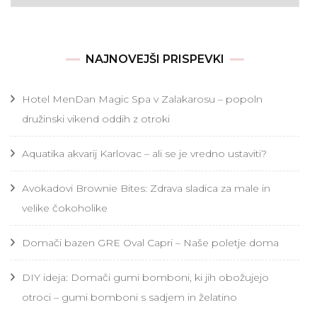
NAJNOVEJŠI PRISPEVKI
Hotel MenDan Magic Spa v Zalakarosu – popoln
družinski vikend oddih z otroki
Aquatika akvarij Karlovac – ali se je vredno ustaviti?
Avokadovi Brownie Bites: Zdrava sladica za male in
velike čokoholike
Domači bazen GRE Oval Capri – Naše poletje doma
DIY ideja: Domači gumi bomboni, ki jih obožujejo
otroci – gumi bomboni s sadjem in želatino