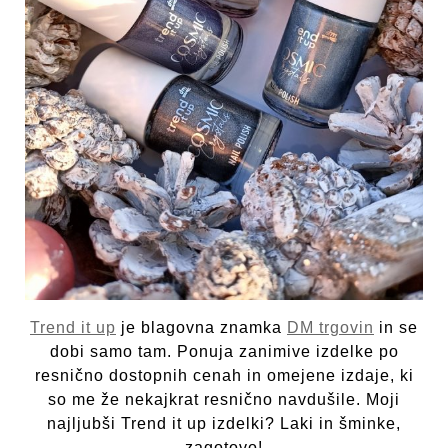
Trend it up
je blagovna znamka
DM trgovin
in se
dobi samo tam. Ponuja zanimive izdelke po
resnično dostopnih cenah in omejene izdaje, ki
so me že nekajkrat resnično navdušile. Moji
najljubši Trend it up izdelki? Laki in šminke,
zagotovo!