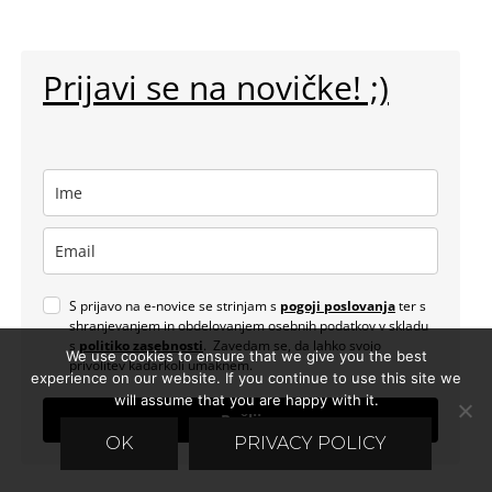
Prijavi se na novičke! ;)
S prijavo na e-novice se strinjam s
pogoji poslovanja
ter s
shranjevanjem in obdelovanjem osebnih podatkov v skladu
s
politiko zasebnosti
. Zavedam se, da lahko svojo
We use cookies to ensure that we give you the best
privolitev kadarkoli umaknem.
experience on our website. If you continue to use this site we
will assume that you are happy with it.
Pošlji
OK
PRIVACY POLICY