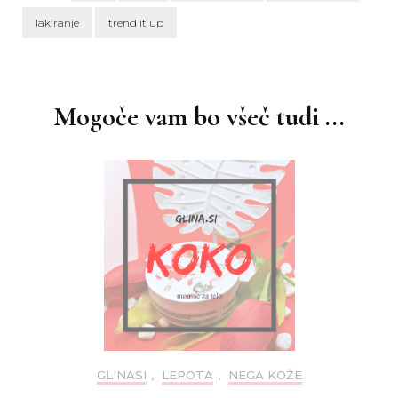
lakiranje
trend it up
Navigacija
objav
Mogoče vam bo všeč tudi ...
GLINASI
,
LEPOTA
,
NEGA KOŽE