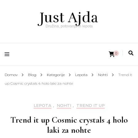
Just Ajda
Družina, potovanja in lepota
0
Domov
Blog
Kategorije
Lepota
Nohti
Trend it
up Cosmic crystals 4 holo laki za nohte
LEPOTA
,
NOHTI
,
TREND IT UP
Trend it up Cosmic crystals 4 holo
laki za nohte