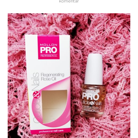
na
komentar
Mollon
Pro
Regenerating
Rose
Oil