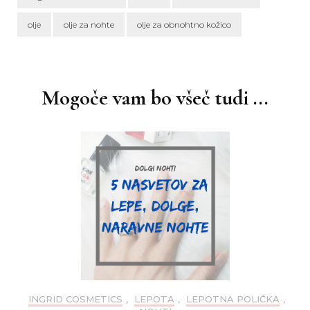
olje
olje za nohte
olje za obnohtno kožico
Navigacija
objav
Mogoče vam bo všeč tudi ...
INGRID COSMETICS
,
LEPOTA
,
LEPOTNA POLIČKA
,