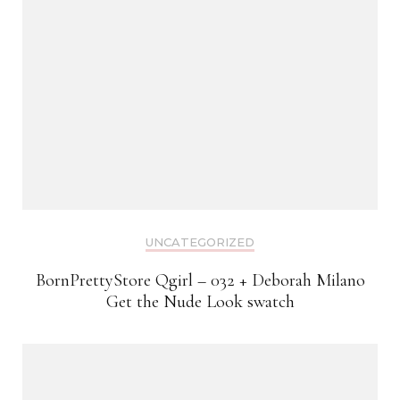
UNCATEGORIZED
BornPrettyStore Qgirl – 032 + Deborah Milano
Get the Nude Look swatch