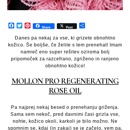
Facebook
Twitter
Pinterest
Share
Share
Post
Danes pa nekaj za vse, ki grizete obnohtno
kožico. Še boljše, če želite s tem prenehat! Imam
namreč eno super rešitev oziroma bolj
pripomoček za razcefrano, zgriženo in ranjeno
obnohtno kožico!
MOLLON PRO REGENERATING
ROSE OIL
Pa najprej nekaj besed o prenehanju griženja.
Sama sem nekoč, pred davnimi časi grizla vse,
nohte, kožico okoli, karkoli je bilo možno. Ne
spomnim se, kdaj (in zakaj) se je začelo, vem pa,