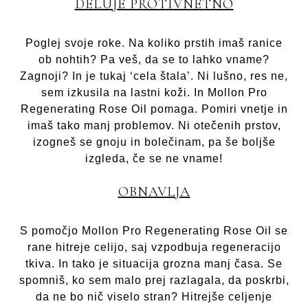
DELUJE PROTIVNETNO
Poglej svoje roke. Na koliko prstih imaš ranice
ob nohtih? Pa veš, da se to lahko vname?
Zagnoji? In je tukaj ‘cela štala’. Ni lušno, res ne,
sem izkusila na lastni koži. In Mollon Pro
Regenerating Rose Oil pomaga. Pomiri vnetje in
imaš tako manj problemov. Ni otečenih prstov,
izogneš se gnoju in bolečinam, pa še boljše
izgleda, če se ne vname!
OBNAVLJA
S pomočjo Mollon Pro Regenerating Rose Oil se
rane hitreje celijo, saj vzpodbuja regeneracijo
tkiva. In tako je situacija grozna manj časa. Se
spomniš, ko sem malo prej razlagala, da poskrbi,
da ne bo nič viselo stran? Hitrejše celjenje