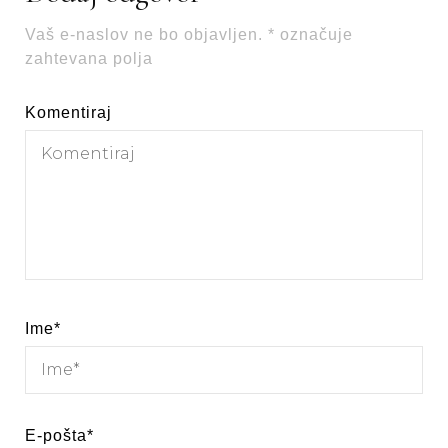
Vaš e-naslov ne bo objavljen.
*
označuje
zahtevana polja
Komentiraj
Ime
*
E-pošta
*