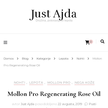
Just Ajda
Družina, potovanja in lepota
0
Domov
Blog
Kategorije
Lepota
Nohti
Mollon
Pro Regenerating Rose Oil
NOHTI
,
LEPOTA
,
MOLLON PRO
,
NEGA KOŽE
Mollon Pro Regenerating Rose Oil
avtor
Just Ajda
posodobljeno
22 avgusta, 2019
Pusti