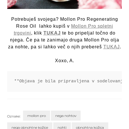
Potrebuješ svojega? Mollon Pro Regenerating
Rose Oil lahko kupiš v
Mollon Pro spletni
trgovini
, klik
TUKAJ
te bo pripeljal točno do
njega. Če pa te zanimajo druga Mollon Pro olja
za nohte, pa si lahko več o njih prebereš
TUKAJ
.
Xoxo, A.
**Objava je bila pripravljena v sodelovanju 
mollon pro
nega nohtov
Oznake:
nega obnohtne kožice
nohti
obnohtna kožica