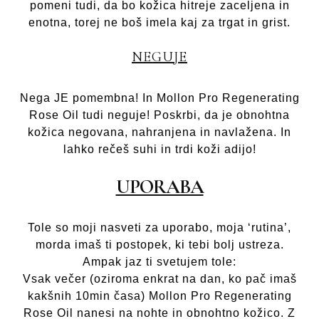
pomeni tudi, da bo kožica hitreje zaceljena in
enotna, torej ne boš imela kaj za trgat in grist.
NEGUJE
Nega JE pomembna! In Mollon Pro Regenerating
Rose Oil tudi neguje! Poskrbi, da je obnohtna
kožica negovana, nahranjena in navlažena. In
lahko rečeš suhi in trdi koži adijo!
UPORABA
Tole so moji nasveti za uporabo, moja ‘rutina’,
morda imaš ti postopek, ki tebi bolj ustreza.
Ampak jaz ti svetujem tole:
Vsak večer (oziroma enkrat na dan, ko pač imaš
kakšnih 10min časa) Mollon Pro Regenerating
Rose Oil nanesi na nohte in obnohtno kožico. Z