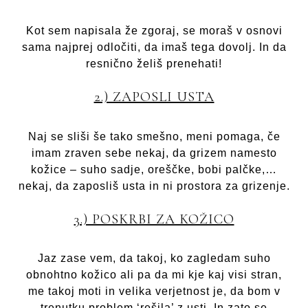
Kot sem napisala že zgoraj, se moraš v osnovi
sama najprej odločiti, da imaš tega dovolj. In da
resnično želiš prenehati!
2.) ZAPOSLI USTA
Naj se sliši še tako smešno, meni pomaga, če
imam zraven sebe nekaj, da grizem namesto
kožice – suho sadje, oreščke, bobi palčke,…
nekaj, da zaposliš usta in ni prostora za grizenje.
3.) POSKRBI ZA KOŽICO
Jaz zase vem, da takoj, ko zagledam suho
obnohtno kožico ali pa da mi kje kaj visi stran,
me takoj moti in velika verjetnost je, da bom v
trenutku problem ‘rešila’ z usti. In zato se