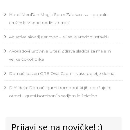
Hotel MenDan Magic Spa v Zalakarosu – popoln
družinski vikend oddih z otroki
Aquatika akvarij Karlovac – ali se je vredno ustaviti?
Avokadovi Brownie Bites: Zdrava sladica za male in
velike čokoholike
Domači bazen GRE Oval Capri – Naše poletje doma
DIY ideja: Domači gumi bomboni, ki jih obožujejo
otroci – gumi bomboni s sadjem in želatino
Prijavi se na novičke! ;)