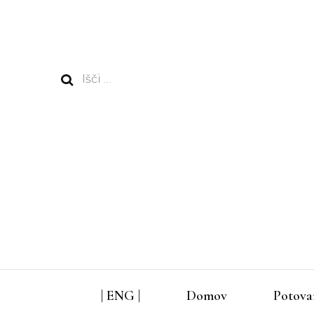
Išči:
| ENG |
Domov
Potova