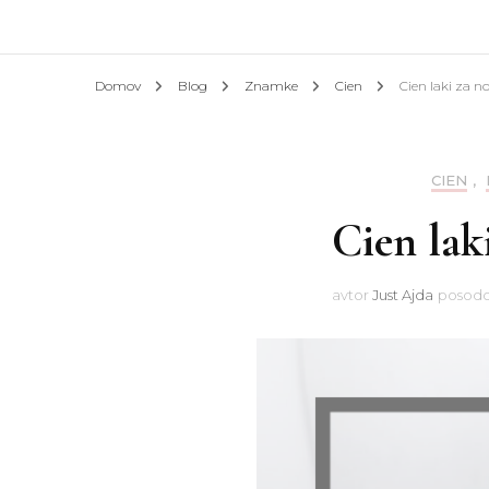
Afrik
Domov
Blog
Znamke
Cien
Cien laki za no
Azija
Evrop
CIEN
,
Cien lak
Slove
Hotel
avtor
Just Ajda
posodo