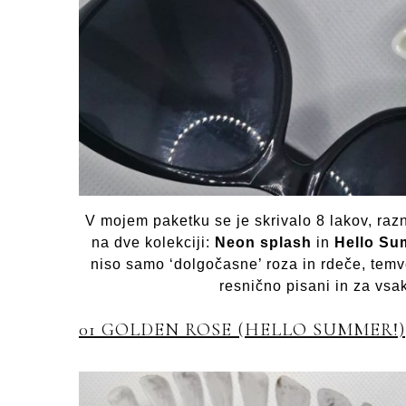
V mojem paketku se je skrivalo 8 lakov, raz
na dve kolekciji:
Neon splash
in
Hello Su
niso samo ‘dolgočasne’ roza in rdeče, temve
resnično pisani in za vsa
01 GOLDEN ROSE (HELLO SUMMER!)