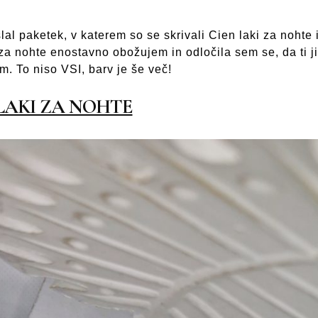
lal paketek, v katerem so se skrivali Cien laki za nohte 
 za nohte enostavno obožujem in odločila sem se, da ti j
m. To niso VSI, barv je še več!
LAKI ZA NOHTE