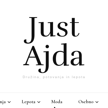
Just
Ajda
Družina, potovanja in lepota
nja
Lepota
Moda
Osebno