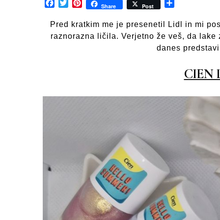
Facebook
Twitter
Pinterest
Share
Share
Post
Pred kratkim me je presenetil Lidl in mi pos
raznorazna ličila. Verjetno že veš, da lake
danes predstavi
CIEN 