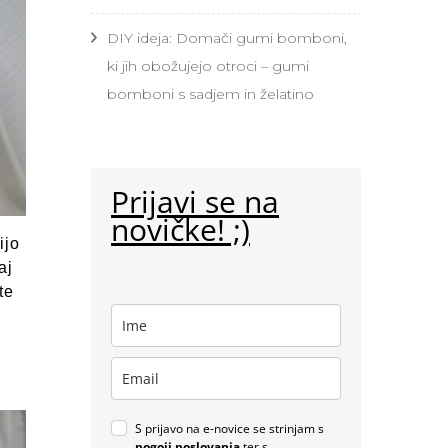
DIY ideja: Domači gumi bomboni,
ki jih obožujejo otroci – gumi
bomboni s sadjem in želatino
Prijavi se na
novičke! ;)
ijo
aj
te
S prijavo na e-novice se strinjam s
pogoji poslovanja
ter s