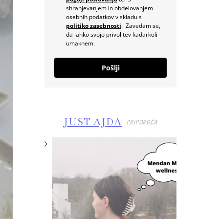
shranjevanjem in obdelovanjem
osebnih podatkov v skladu s
politiko zasebnosti
. Zavedam se,
da lahko svojo privolitev kadarkoli
umaknem.
Pošlji
JUST AJDA
PRIPOROČA