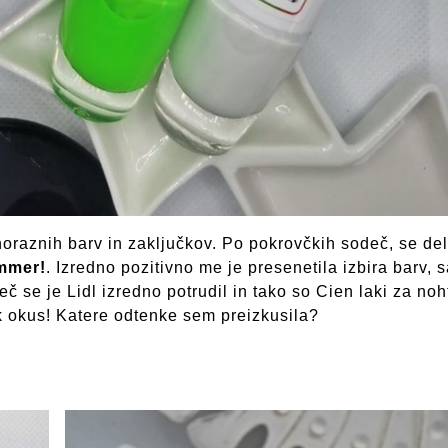
noraznih barv in zaključkov. Po pokrovčkih sodeč, se del
mmer!
. Izredno pozitivno me je presenetila izbira barv, s
č se je Lidl izredno potrudil in tako so Cien laki za noh
k okus! Katere odtenke sem preizkusila?