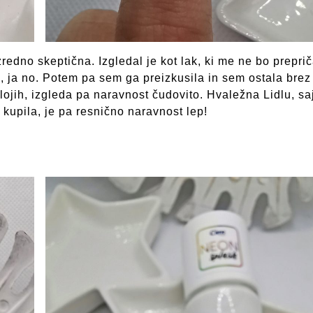
zredno skeptična. Izgledal je kot lak, ki me ne bo preprič
, ja no. Potem pa sem ga preizkusila in sem ostala brez
lojih, izgleda pa naravnost čudovito. Hvaležna Lidlu, saj
 kupila, je pa resnično naravnost lep!