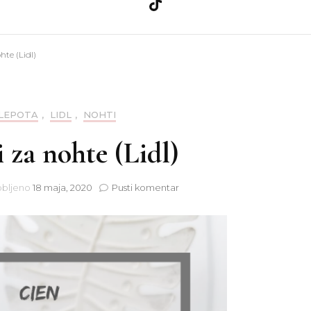
a
Ličila
Zdravje
hte (Lidl)
Nega kože
Teo
a
Nega las
LEPOTA
,
LIDL
,
NOHTI
i za nohte (Lidl)
nija
Nohti
na
bljeno
18 maja, 2020
Pusti komentar
Cien
laki
za
nohte
(Lidl)