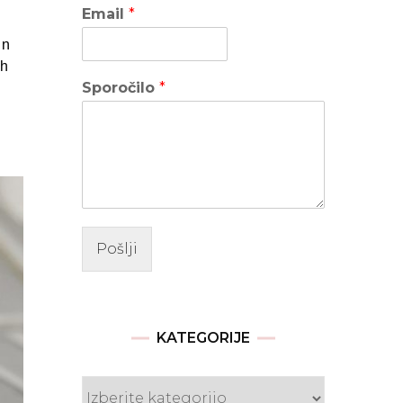
Email
*
in
ih
Sporočilo
*
Pošlji
KATEGORIJE
Kategorije