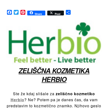
Herb
Zeli
Koz
Facebook
Twitter
Pinterest
Share
Share
Post
ZELIŠČNA KOZMETIKA
HERBIO
Ste že kdaj slišale za
zeliščno kozmetiko
Herbio
? Ne? Potem pa je danes čas, da vam
predstavim to kozmetično znamko. Njihovo geslo