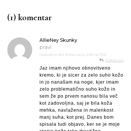
(1) komentar
AllieNey Skunky
pravi:
Objavljeno dne
15 februarja, 2016 na 11:03
Odgovori
Jaz imam njihovo obnovitveno
kremo, ki je sicer za zelo suho kožo
in jo nanašam na noge, kjer imam
zelo problematično suho kožo in
sem že po prvem nanosu bila več
kot zadovoljna, saj je bila koža
mehka, navlažena in malenkost
manj suha, kot prej. Danes bom
spisala tudi objavo, ker se je moje