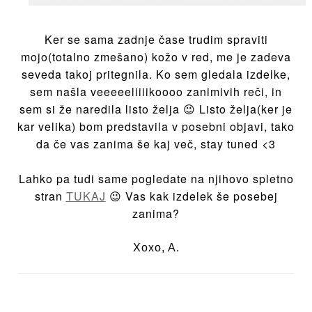
Ker se sama zadnje čase trudim spraviti
mojo(totalno zmešano) kožo v red, me je zadeva
seveda takoj pritegnila. Ko sem gledala izdelke,
sem našla veeeeeliiiikoooo zanimivih reči, in
sem si že naredila listo želja 😉 Listo želja(ker je
kar velika) bom predstavila v posebni objavi, tako
da če vas zanima še kaj več, stay tuned <3
Lahko pa tudi same pogledate na njihovo spletno
stran
TUKAJ
😉 Vas kak izdelek še posebej
zanima?
Xoxo, A.
Navigacija