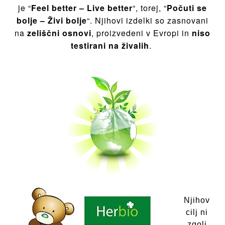
je “
Feel better – Live better
“, torej, “
Počuti se
bolje – Živi bolje
“. Njihovi izdelki so zasnovani
na
zeliščni osnovi
, proizvedeni v Evropi in
niso
testirani na živalih
.
Njihov
cilj ni
zgolj