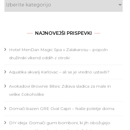
Kategorije
NAJNOVEJŠI PRISPEVKI
Hotel MenDan Magic Spa v Zalakarosu – popoln
družinski vikend oddih z otroki
Aquatika akvarij Karlovac – ali se je vredno ustaviti?
Avokadovi Brownie Bites: Zdrava sladica za male in
velike čokoholike
Domači bazen GRE Oval Capri – Naše poletje doma
DIY ideja: Domači gumi bomboni, ki jih obožujejo