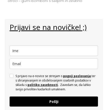
otroci – gumi bomboni s sadjem in želatino
Prijavi se na novičke! ;)
S prijavo na e-novice se strinjam s
pogoji poslovanja
ter
s shranjevanjem in obdelovanjem osebnih podatkov v
skladu s
politiko zasebnosti
. Zavedam se, da lahko
svojo privolitev kadarkoli umaknem.
Pošlji