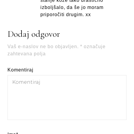
stanje kože tako drastično
izboljšalo, da še jo moram
priporočiti drugim. xx
Dodaj odgovor
Vaš e-naslov ne bo objavljen.
*
označuje
zahtevana polja
Komentiraj