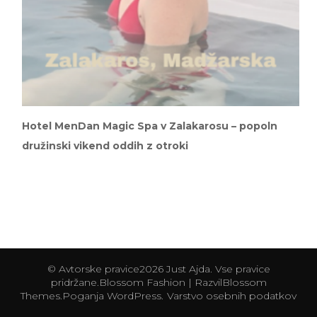
Hotel MenDan Magic Spa v Zalakarosu – popoln
družinski vikend oddih z otroki
© Avtorske pravice2026
Just Ajda
. Vse pravice
pridržane.
Blossom Fashion | Razvil
Blossom
Themes
.Poganja
WordPress
.
Varstvo osebnih podatkov