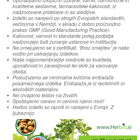
Uporabljamo izključno izbrane, varne, harmonične in
kvalitetne sestavine, farmacevtske kakovosti, iz
nadzorovane pridelave in so sledljive.
Izdelki so narejeni po strogih Evropskih standardih,
večinoma v Nemčiji, v skladu z dobro proizvodno
prakso GMP (Good Manufacturing Practice).
Kakovost, varnost in standarde poleg podjetja
nadzorujejo tudi zunanje ustanove in inštitucije.
Ne omejujemo se s certifikati. ‘Brez omejitev’ je naše
vodilo pri ustvarjanju izdelkov.
Naše najpomembnejše vrednote so kvaliteta,
uporabnost in zanesljivost ter skrb za varovanje
okolja.
Poslužujemo se minimalne količine embalaže
posameznega izdelka. Embalaža je iz reciklirnih in
ekoloških materialov.
Ne izvajamo testov na živalih.
Spoštujemo naravo in cenimo njeno moč!
Herbio izdelki so razviti in narejeni v Evropi. Z
ljubeznijo.