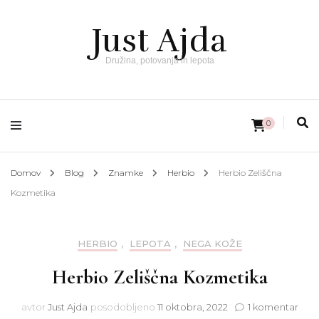
Just Ajda
Družina, potovanja in lepota
0
Domov
Blog
Znamke
Herbio
Herbio Zeliščna
Kozmetika
HERBIO
,
LEPOTA
,
NEGA KOŽE
Herbio Zeliščna Kozmetika
na
avtor
Just Ajda
posodobljeno
11 oktobra, 2022
1 komentar