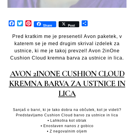
Facebook
Twitter
Pinterest
Share
Share
Post
Pred kratkim me je presenetil Avon paketek, v
katerem se je med drugim skrival izdelek za
ustnice, ki me je takoj prevzel! Avon 2inOne
Cushion Cloud kremna barva za ustnice in lica.
AVON 2INONE CUSHION CLOUD
KREMNA BARVA ZA USTNICE IN
LICA
Sanjaš o barvi, ki je tako dobra na občutek, kot je videti?
Predstavljamo Cushion Cloud barvo za ustnice in lica
• Lahkotna kot oblak
• Enostaven nanos z gobico
• Z negovalnim oljem