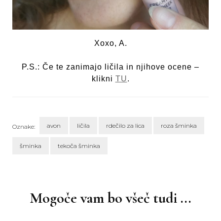
Xoxo, A.
P.S.: Če te zanimajo ličila in njihove ocene –
klikni
TU
.
avon
ličila
rdečilo za lica
roza šminka
Oznake:
šminka
tekoča šminka
Navigacija
objav
Mogoče vam bo všeč tudi ...