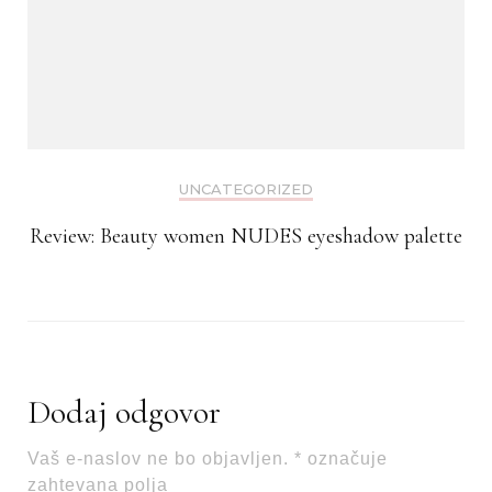
UNCATEGORIZED
Review: Beauty women NUDES eyeshadow palette
Dodaj odgovor
Vaš e-naslov ne bo objavljen.
*
označuje
zahtevana polja