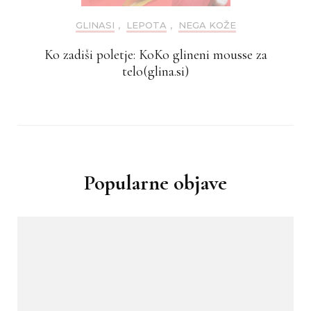
GLINASI
,
LEPOTA
,
NEGA KOŽE
Ko zadiši poletje: KoKo glineni mousse za
telo(glina.si)
Popularne objave