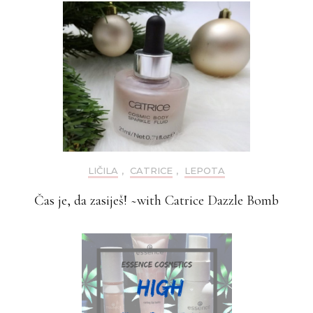
LIČILA
,
CATRICE
,
LEPOTA
Čas je, da zasiješ! ~with Catrice Dazzle Bomb