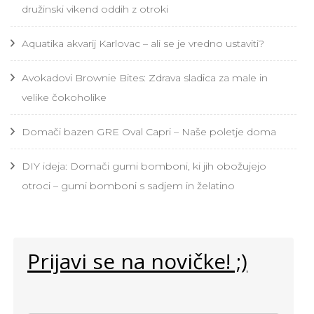
družinski vikend oddih z otroki
Aquatika akvarij Karlovac – ali se je vredno ustaviti?
Avokadovi Brownie Bites: Zdrava sladica za male in
velike čokoholike
Domači bazen GRE Oval Capri – Naše poletje doma
DIY ideja: Domači gumi bomboni, ki jih obožujejo
otroci – gumi bomboni s sadjem in želatino
Prijavi se na novičke! ;)