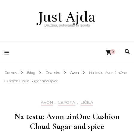
Just Ajda
Družina, potovanja in lepota
0
Domov
Blog
Znamke
Avon
Na testu: Avon 2inOne
Cushion Cloud Sugar and spice
AVON
,
LEPOTA
,
LIČILA
Na testu: Avon 2inOne Cushion
Cloud Sugar and spice