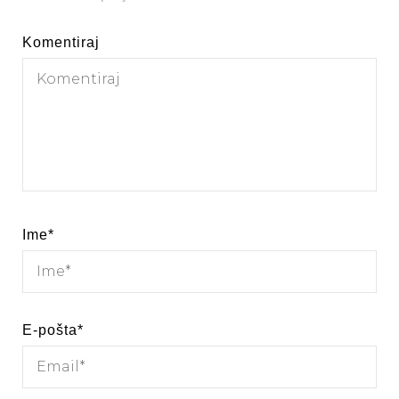
Komentiraj
Ime
*
E-pošta
*