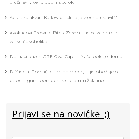
družinski vikend oddih z otroki
Aquatika akvarij Karlovac – ali se je vredno ustaviti?
Avokadovi Brownie Bites: Zdrava sladica za male in
velike čokoholike
Domači bazen GRE Oval Capri – Naše poletje doma
DIY ideja: Domači gumi bomboni, ki jih obožujejo
otroci – gumi bomboni s sadjem in želatino
Prijavi se na novičke! ;)