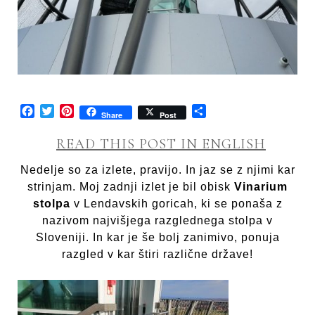
Facebook
Twitter
Pinterest
Share
Share
Post
READ THIS POST IN ENGLISH
Nedelje so za izlete, pravijo. In jaz se z njimi kar
strinjam. Moj zadnji izlet je bil obisk
Vinarium
stolpa
v Lendavskih goricah, ki se ponaša z
nazivom najvišjega razglednega stolpa v
Sloveniji. In kar je še bolj zanimivo, ponuja
razgled v kar štiri različne države!