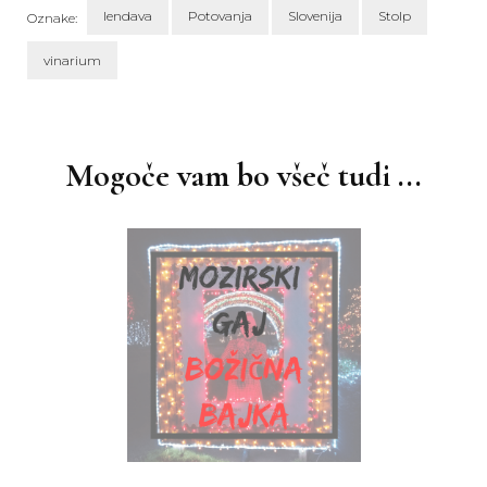
lendava
Potovanja
Slovenija
Stolp
Oznake:
vinarium
Navigacija
objav
Mogoče vam bo všeč tudi ...