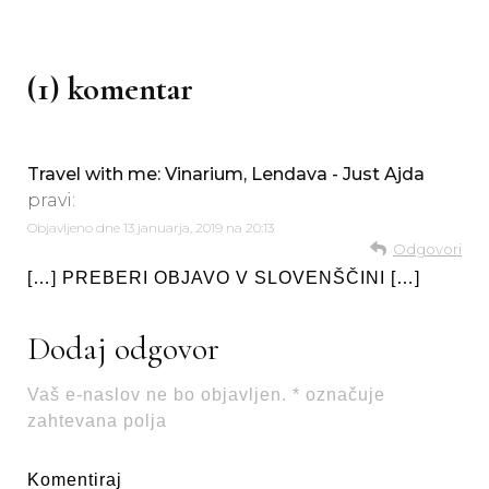
(1) komentar
Travel with me: Vinarium, Lendava - Just Ajda
pravi:
Objavljeno dne
13 januarja, 2019 na 20:13
Odgovori
[…] PREBERI OBJAVO V SLOVENŠČINI […]
Dodaj odgovor
Vaš e-naslov ne bo objavljen.
*
označuje
zahtevana polja
Komentiraj