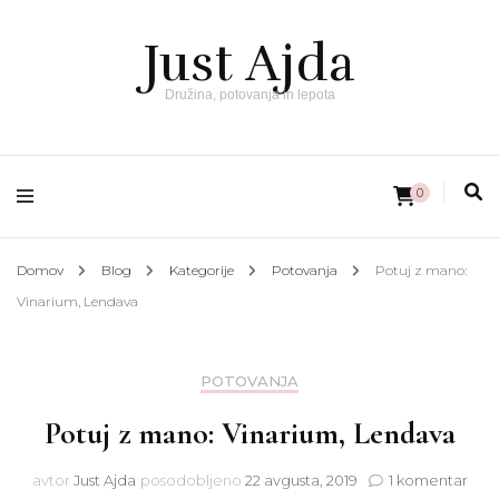
Just Ajda
Družina, potovanja in lepota
0
Domov
Blog
Kategorije
Potovanja
Potuj z mano:
Vinarium, Lendava
POTOVANJA
Potuj z mano: Vinarium, Lendava
na
avtor
Just Ajda
posodobljeno
22 avgusta, 2019
1 komentar