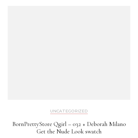
UNCATEGORIZED
BornPrettyStore Qgirl – 032 + Deborah Milano
Get the Nude Look swatch