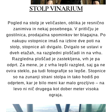
STOLP VINARIUM
Pogled na stolp je veličasten, oblika je resnično
zanimiva in nekaj posebnega. V pritličju je
gostilnica, prodajalna spominkov ter blagajna. Po
nakupu vstopnice imaš na izbire dve poti na
stolp, stopnice ali dvigalo. Dvigalo se ustavi v
dveh etažah, na razgledni ploščadi in na vrhu.
Razgledna ploščad je zastekljena, vrh je pa
odprt. Za mene, je z vrha lepši razgled, saj ga ne
ovira steklo, pa tudi fotografije so lepše. Stopnice
so na zunanji strani stolpa in tako hodiš po
odprtem, kar je bilo meni kar malo grozljivo – na
levo ni nič drugega kot dober meter visoka
ograja.