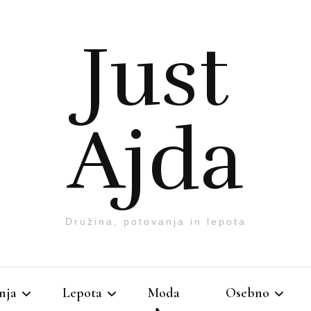
Just
Ajda
Družina, potovanja in lepota
nja
Lepota
Moda
Osebno