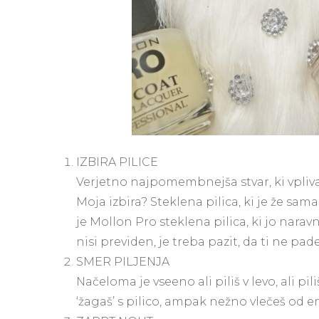
IZBIRA PILICE
Verjetno najpomembnejša stvar, ki vpliva n
Moja izbira? Steklena pilica, ki je že sam
je Mollon Pro steklena pilica, ki jo nar
nisi previden, je treba pazit, da ti ne pade
SMER PILJENJA
Načeloma je vseeno ali piliš v levo, ali pi
‘žagaš’ s pilico, ampak nežno vlečeš od