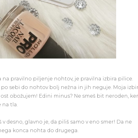
a pravilno piljenje nohtov, je pravilna izbira pilice.
a po sebi do nohtov bolj nežna in jih neguje. Moja izbi
avnost obožujem! Edini minus? Ne smeš bit neroden, ker
 na tla.
liš v desno, glavno je, da piliš samo v eno smer! Da ne
 enega konca nohta do drugega.