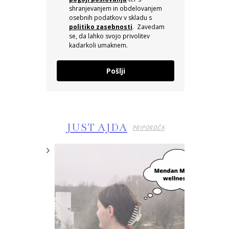
shranjevanjem in obdelovanjem
osebnih podatkov v skladu s
politiko zasebnosti
. Zavedam
se, da lahko svojo privolitev
kadarkoli umaknem.
Pošlji
JUST AJDA
PRIPOROČA