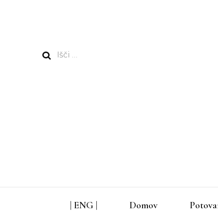
Išči:
| ENG |
Domov
Potova