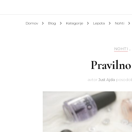
Afrik
Domov
Blog
Kategorije
Lepota
Nohti
Azija
Evrop
NOHTI
,
Pravilno
Slove
Hotel
avtor
Just Ajda
posodo