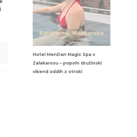
je
j
Hotel MenDan Magic Spa v
Zalakarosu – popoln družinski
vikend oddih z otroki