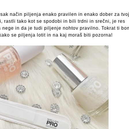
vsak način piljenja enako pravilen in enako dober za tvo
 rastli tako kot se spodobi in bili trdni in srečni, je res
nege in da je tudi piljenje nohtov pravilno. Tokrat ti bo
ako se piljenja lotit in na kaj moraš biti pozorna!