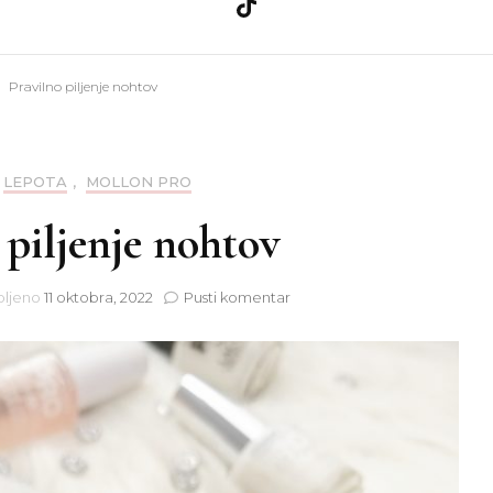
a
Ličila
Zdravje
Pravilno piljenje nohtov
Nega kože
Teo
a
Nega las
LEPOTA
,
MOLLON PRO
 piljenje nohtov
nija
Nohti
na
bljeno
11 oktobra, 2022
Pusti komentar
Pravilno
piljenje
nohtov