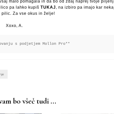
saj malo pomagala in da bo od zdaj naprej tvoje piljen
ilico pa lahko kupiš
TUKAJ
, na izbiro pa imajo kar neka
t pilic. Za vse okus in želje!
Xoxo, A.
ovanju s podjetjem Mollon Pro**
nje
am bo všeč tudi ...