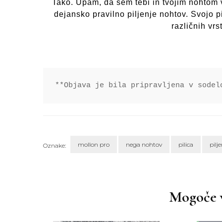
Tako. Upam, da sem tebi in tvojim nohtom v
dejansko pravilno piljenje nohtov. Svojo p
različnih vrs
**Objava je bila pripravljena v sodel
mollon pro
nega nohtov
pilica
pilje
Oznake:
Navigacija
objav
Mogoče v