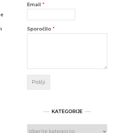
Email
*
je
Sporočilo
*
m
Pošlji
KATEGORIJE
Kategorije