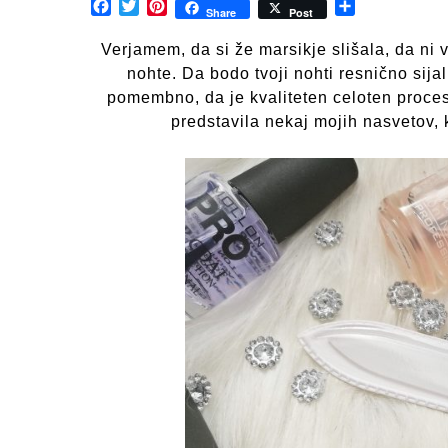
Facebook
Twitter
Pinterest
Share
Share
Post
Verjamem, da si že marsikje slišala, da ni 
nohte. Da bodo tvoji nohti resnično sijali,
pomembno, da je kvaliteten celoten proces 
predstavila nekaj mojih nasvetov, k