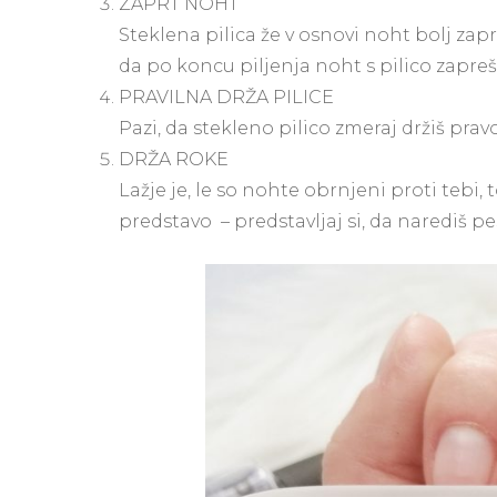
ZAPRT NOHT
Steklena pilica že v osnovi noht bolj zapr
da po koncu piljenja noht s pilico zapre
PRAVILNA DRŽA PILICE
Pazi, da stekleno pilico zmeraj držiš p
DRŽA ROKE
Lažje je, le so nohte obrnjeni proti tebi,
predstavo – predstavljaj si, da narediš pe