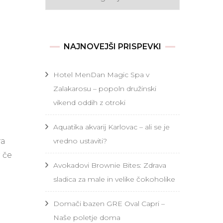
NAJNOVEJŠI PRISPEVKI
Hotel MenDan Magic Spa v
Zalakarosu – popoln družinski
vikend oddih z otroki
Aquatika akvarij Karlovac – ali se je
vredno ustaviti?
ra
 če
Avokadovi Brownie Bites: Zdrava
sladica za male in velike čokoholike
Domači bazen GRE Oval Capri –
Naše poletje doma