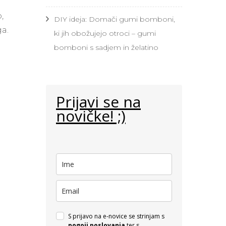
,
DIY ideja: Domači gumi bomboni,
ga.
ki jih obožujejo otroci – gumi
bomboni s sadjem in želatino
Prijavi se na
novičke! ;)
S prijavo na e-novice se strinjam s
pogoji poslovanja
ter s