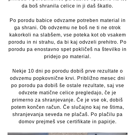
da boš shranila celice in ji daš škatlo.
Po porodu babice odvzame potreben material in
ga shrani. Ob odvzemu ne boš ne ti ne otrok
kakorkoli na slabšem, vse poteka kot ob vsakem
porodu in ni strahu, da bi kaj odvzeli prehitro. Po
porodu pa enostavno spet pokličeš na številko in
pridejo po material.
Nekje 10 dni po porodu dobiš prve rezultate o
odvzemu popkovnične krvi. Približno mesec dni
po porodu pa dobiš še ostale rezultate, saj vse
odvzete matične celice pregledajo, če je
primerno za shranjevanje. Če je vse ok, dobiš
potem končen račun. Če slučajno kaj ne štima,
shranjevanja seveda ne plačaš. Po plačilu pa
domov prejmeš vse certifikate in papirje.