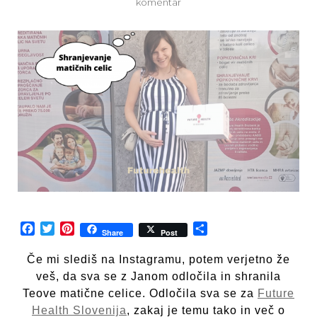
na
komentar
Matične
celice
–
Future
Health
Facebook
Twitter
Pinterest
Share
Share
Post
Če mi slediš na Instagramu, potem verjetno že
veš, da sva se z Janom odločila in shranila
Teove matične celice. Odločila sva se za
Future
Health Slovenija
, zakaj je temu tako in več o