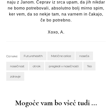
naju z Janom. Čeprav iz srca upam, da jih nikdar
ne bomo potrebovali, absolutno bolj mirno spim,
ker vem, da so nekje tam, na varnem in čakajo,
če bo potrebno.
Xoxo, A.
Futurehealth
Matične celice
noseča
Oznake:
nosečnost
otrok
pregledi v nosečnosti
Teo
zdravje
Navigacija
objav
Mogoče vam bo všeč tudi ...