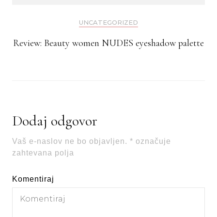
UNCATEGORIZED
Review: Beauty women NUDES eyeshadow palette
Dodaj odgovor
Vaš e-naslov ne bo objavljen.
*
označuje
zahtevana polja
Komentiraj