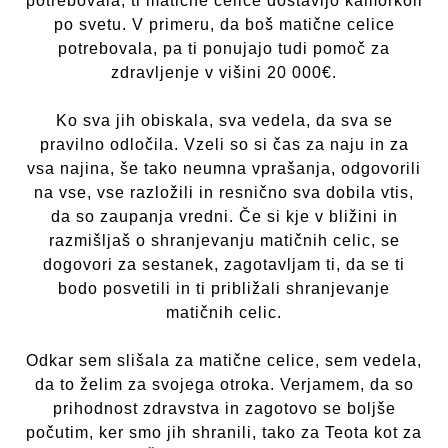
potrebovala, ti matične celice dostavijo kamorkoli
po svetu. V primeru, da boš matične celice
potrebovala, pa ti ponujajo tudi pomoč za
zdravljenje v višini 20 000€.
Ko sva jih obiskala, sva vedela, da sva se
pravilno odločila. Vzeli so si čas za naju in za
vsa najina, še tako neumna vprašanja, odgovorili
na vse, vse razložili in resnično sva dobila vtis,
da so zaupanja vredni. Če si kje v bližini in
razmišljaš o shranjevanju matičnih celic, se
dogovori za sestanek, zagotavljam ti, da se ti
bodo posvetili in ti približali shranjevanje
matičnih celic.
Odkar sem slišala za matične celice, sem vedela,
da to želim za svojega otroka. Verjamem, da so
prihodnost zdravstva in zagotovo se boljše
počutim, ker smo jih shranili, tako za Teota kot za