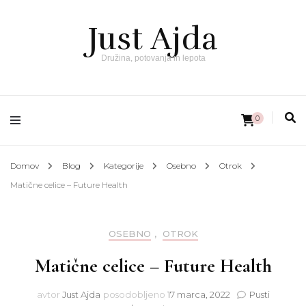
Just Ajda
Družina, potovanja in lepota
0
Domov
Blog
Kategorije
Osebno
Otrok
Matične celice – Future Health
OSEBNO
,
OTROK
Matične celice – Future Health
avtor
Just Ajda
posodobljeno
17 marca, 2022
Pusti