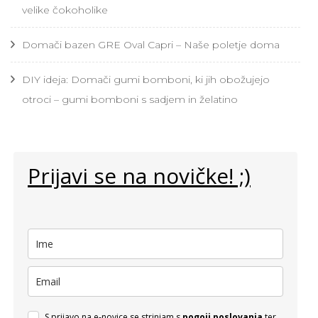
velike čokoholike
Domači bazen GRE Oval Capri – Naše poletje doma
DIY ideja: Domači gumi bomboni, ki jih obožujejo
otroci – gumi bomboni s sadjem in želatino
Prijavi se na novičke! ;)
S prijavo na e-novice se strinjam s
pogoji poslovanja
ter