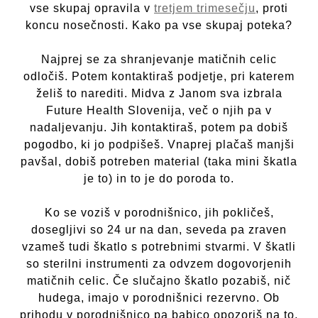
vse skupaj opravila v
tretjem trimesečju
, proti
koncu nosečnosti. Kako pa vse skupaj poteka?
Najprej se za shranjevanje matičnih celic
odločiš. Potem kontaktiraš podjetje, pri katerem
želiš to narediti. Midva z Janom sva izbrala
Future Health Slovenija, več o njih pa v
nadaljevanju. Jih kontaktiraš, potem pa dobiš
pogodbo, ki jo podpišeš. Vnaprej plačaš manjši
pavšal, dobiš potreben material (taka mini škatla
je to) in to je do poroda to.
Ko se voziš v porodnišnico, jih pokličeš,
dosegljivi so 24 ur na dan, seveda pa zraven
vzameš tudi škatlo s potrebnimi stvarmi. V škatli
so sterilni instrumenti za odvzem dogovorjenih
matičnih celic. Če slučajno škatlo pozabiš, nič
hudega, imajo v porodnišnici rezervno. Ob
prihodu v porodnišnico pa babico opozoriš na to,