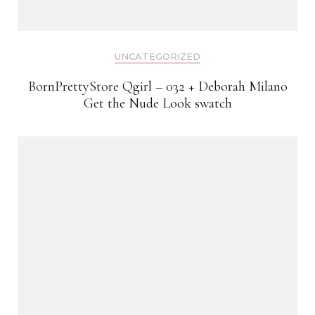
UNCATEGORIZED
BornPrettyStore Qgirl – 032 + Deborah Milano
Get the Nude Look swatch